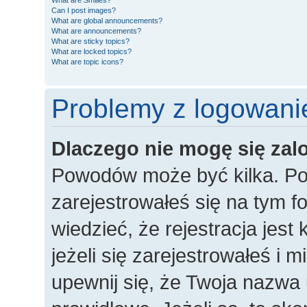
What are Smilies?
Can I post images?
What are global announcements?
What are announcements?
What are sticky topics?
What are locked topics?
What are topic icons?
Problemy z logowanie
Dlaczego nie mogę się za
Powodów może być kilka. Po
zarejestrowałeś się na tym fo
wiedzieć, że rejestracja jes
jeżeli się zarejestrowałeś i 
upewnij się, że Twoja nazwa 