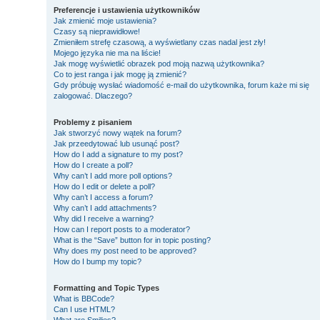
Preferencje i ustawienia użytkowników
Jak zmienić moje ustawienia?
Czasy są nieprawidłowe!
Zmieniłem strefę czasową, a wyświetlany czas nadal jest zły!
Mojego języka nie ma na liście!
Jak mogę wyświetlić obrazek pod moją nazwą użytkownika?
Co to jest ranga i jak mogę ją zmienić?
Gdy próbuję wysłać wiadomość e-mail do użytkownika, forum każe mi się
zalogować. Dlaczego?
Problemy z pisaniem
Jak stworzyć nowy wątek na forum?
Jak przeedytować lub usunąć post?
How do I add a signature to my post?
How do I create a poll?
Why can’t I add more poll options?
How do I edit or delete a poll?
Why can’t I access a forum?
Why can’t I add attachments?
Why did I receive a warning?
How can I report posts to a moderator?
What is the “Save” button for in topic posting?
Why does my post need to be approved?
How do I bump my topic?
Formatting and Topic Types
What is BBCode?
Can I use HTML?