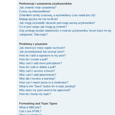
Preferencje i ustawienia użytkowników
Jak zmienić moje ustawienia?
Czasy są nieprawidłowe!
Zmieniłem strefę czasową, a wyświetlany czas nadal jest zły!
Mojego języka nie ma na liście!
Jak mogę wyświetlić obrazek pod moją nazwą użytkownika?
Co to jest ranga i jak mogę ją zmienić?
Gdy próbuję wysłać wiadomość e-mail do użytkownika, forum każe mi się
zalogować. Dlaczego?
Problemy z pisaniem
Jak stworzyć nowy wątek na forum?
Jak przeedytować lub usunąć post?
How do I add a signature to my post?
How do I create a poll?
Why can’t I add more poll options?
How do I edit or delete a poll?
Why can’t I access a forum?
Why can’t I add attachments?
Why did I receive a warning?
How can I report posts to a moderator?
What is the “Save” button for in topic posting?
Why does my post need to be approved?
How do I bump my topic?
Formatting and Topic Types
What is BBCode?
Can I use HTML?