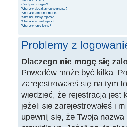
What are Smilies?
Can I post images?
What are global announcements?
What are announcements?
What are sticky topics?
What are locked topics?
What are topic icons?
Problemy z logowanie
Dlaczego nie mogę się za
Powodów może być kilka. Po
zarejestrowałeś się na tym fo
wiedzieć, że rejestracja jes
jeżeli się zarejestrowałeś i 
upewnij się, że Twoja nazwa 