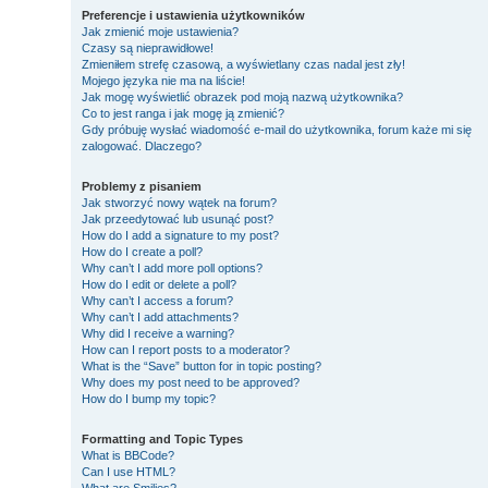
Preferencje i ustawienia użytkowników
Jak zmienić moje ustawienia?
Czasy są nieprawidłowe!
Zmieniłem strefę czasową, a wyświetlany czas nadal jest zły!
Mojego języka nie ma na liście!
Jak mogę wyświetlić obrazek pod moją nazwą użytkownika?
Co to jest ranga i jak mogę ją zmienić?
Gdy próbuję wysłać wiadomość e-mail do użytkownika, forum każe mi się
zalogować. Dlaczego?
Problemy z pisaniem
Jak stworzyć nowy wątek na forum?
Jak przeedytować lub usunąć post?
How do I add a signature to my post?
How do I create a poll?
Why can’t I add more poll options?
How do I edit or delete a poll?
Why can’t I access a forum?
Why can’t I add attachments?
Why did I receive a warning?
How can I report posts to a moderator?
What is the “Save” button for in topic posting?
Why does my post need to be approved?
How do I bump my topic?
Formatting and Topic Types
What is BBCode?
Can I use HTML?