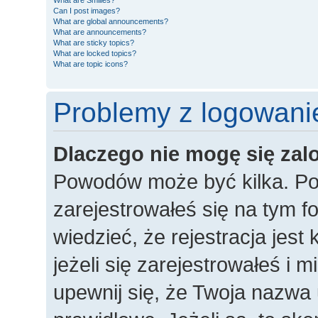
What are Smilies?
Can I post images?
What are global announcements?
What are announcements?
What are sticky topics?
What are locked topics?
What are topic icons?
Problemy z logowanie
Dlaczego nie mogę się za
Powodów może być kilka. Po
zarejestrowałeś się na tym fo
wiedzieć, że rejestracja jes
jeżeli się zarejestrowałeś i 
upewnij się, że Twoja nazwa 