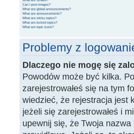
What are Smilies?
Can I post images?
What are global announcements?
What are announcements?
What are sticky topics?
What are locked topics?
What are topic icons?
Problemy z logowanie
Dlaczego nie mogę się za
Powodów może być kilka. Po
zarejestrowałeś się na tym fo
wiedzieć, że rejestracja jes
jeżeli się zarejestrowałeś i 
upewnij się, że Twoja nazwa 