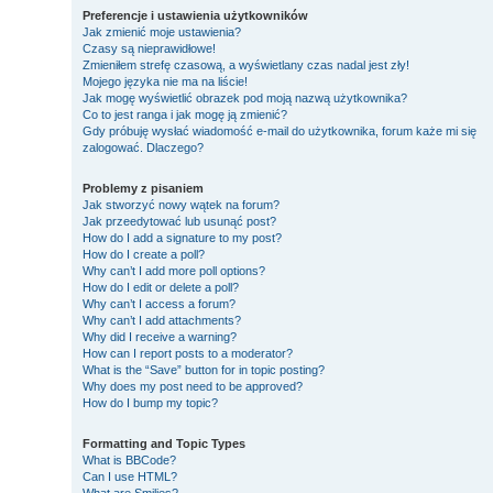
Preferencje i ustawienia użytkowników
Jak zmienić moje ustawienia?
Czasy są nieprawidłowe!
Zmieniłem strefę czasową, a wyświetlany czas nadal jest zły!
Mojego języka nie ma na liście!
Jak mogę wyświetlić obrazek pod moją nazwą użytkownika?
Co to jest ranga i jak mogę ją zmienić?
Gdy próbuję wysłać wiadomość e-mail do użytkownika, forum każe mi się
zalogować. Dlaczego?
Problemy z pisaniem
Jak stworzyć nowy wątek na forum?
Jak przeedytować lub usunąć post?
How do I add a signature to my post?
How do I create a poll?
Why can’t I add more poll options?
How do I edit or delete a poll?
Why can’t I access a forum?
Why can’t I add attachments?
Why did I receive a warning?
How can I report posts to a moderator?
What is the “Save” button for in topic posting?
Why does my post need to be approved?
How do I bump my topic?
Formatting and Topic Types
What is BBCode?
Can I use HTML?