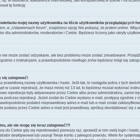
p. w bibliotece, kawiarence internetowej, sali komputerowej w szkole / na uczelni itp
ował tę funkcję.
wietlaniu mojej nazwy użytkownika na liście użytkowników przeglądających f
m, w „Ustawieniach forum”, znajdziesz opcję
Nie pokazuj, że jestem online
. Włąc
ko dla administratorów, moderatorów i Ciebie. Będziesz liczony jako ukryty użytkow
e nie może zostać odzyskane, ale bez problemu może zostać zresetowane. Przejdź n
 zgodnie z instrukcjami, a prawdopodobnie niedługo znów będziesz mógł się zalog
ę się zalogować!
z prawidłową nazwę użytkownika i hasło. Jeśli tak, to nastąpiła jedna z tych dwóch
t w czasie rejestracji, że masz mniej niż 13 lat, to będziesz musiał wykonać instr
nowe rejestracje były aktywowane przez Ciebie albo przez administratora, zanim b
a podczas rejestracji. Jeżeli został do Ciebie wysłany e-mail, postępuj zgodnie z i
awdopodobnie podałeś nieprawidłowy adres e-mail lub e-mail został zaklasyfikowa
że podany przez Ciebie adres e-mail jest prawidłowy, spróbuj skontaktować się z a
mu, ale nie mogę się teraz zalogować!?!
ny do Ciebie gdy się rejestrowałeś pierwszy raz, sprawdź w nim swój login i hasło
istrator deaktywował lub usunął Twoje konto z jakiegoś powodu. Wiele for systema