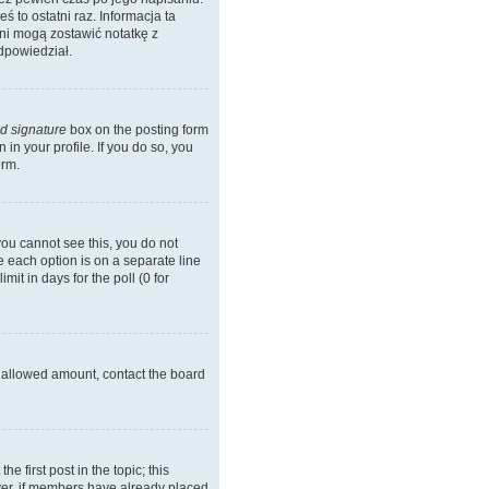
ś to ostatni raz. Informacja ta
 oni mogą zostawić notatkę z
dpowiedział.
d signature
box on the posting form
in your profile. If you do so, you
orm.
 you cannot see this, you do not
re each option is on a separate line
it in days for the poll (0 for
he allowed amount, contact the board
he first post in the topic; this
wever, if members have already placed