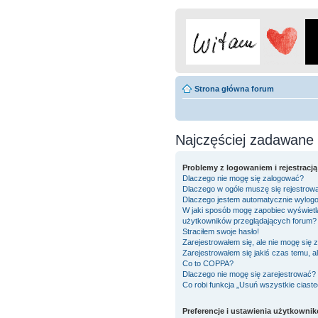
Strona główna forum
Najczęściej zadawane 
Problemy z logowaniem i rejestracją
Dlaczego nie mogę się zalogować?
Dlaczego w ogóle muszę się rejestrow
Dlaczego jestem automatycznie wylo
W jaki sposób mogę zapobiec wyświetla
użytkowników przeglądających forum?
Straciłem swoje hasło!
Zarejestrowałem się, ale nie mogę się 
Zarejestrowałem się jakiś czas temu, a
Co to COPPA?
Dlaczego nie mogę się zarejestrować?
Co robi funkcja „Usuń wszystkie ciast
Preferencje i ustawienia użytkowni