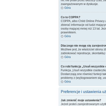
nic nie pisali przez dłuższy czas, 
zaangażowanym w dyskusje.
Góra
Co to COPPA?
COPPA, albo Child Online Privacy 
zbierać informacje od ludzi mający
osoby mającej mniej niż 13 lat. Je
prawnikiem.
Góra
Dlaczego nie mogę się zarejestr
Możliwe jest, że właściciel strony 
zablokować rejestracje, skontaktuj 
Góra
Co robi funkcja „Usuń wszystkie
Funkcja „Usuń wszystkie ciasteczk
Dostarczają one również funkcji tak
problemy z (wy)logowaniem się, u
Góra
Preferencje i ustawienia 
Jak zmienić moje ustawienia?
Jeżeli jesteś zarejestrowanym uży