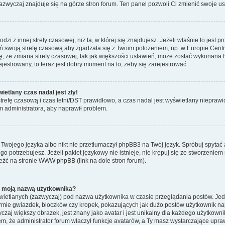
zwyczaj znajduje się na górze stron forum. Ten panel pozwoli Ci zmienić swoje ust
zi z innej strefy czasowej, niż ta, w której się znajdujesz. Jeżeli właśnie to jest
 swoją strefę czasową aby zgadzała się z Twoim położeniem, np. w Europie Cent
że zmiana strefy czasowej, tak jak większości ustawień, może zostać wykonana t
ejestrowany, to teraz jest dobry moment na to, żeby się zarejestrować.
etlany czas nadal jest zły!
 strefę czasową i czas letni/DST prawidłowo, a czas nadal jest wyświetlany nieprawi
ym administratora, aby naprawił problem.
ł Twojego języka albo nikt nie przetłumaczył phpBB3 na Twój język. Spróbuj spytać
ego potrzebujesz. Jeżeli pakiet językowy nie istnieje, nie krępuj się ze stworzeni
eźć na stronie WWW phpBB (link na dole stron forum).
d moją nazwą użytkownika?
wietlanych (zazwyczaj) pod nazwa użytkownika w czasie przeglądania postów. Jede
mie gwiazdek, bloczków czy kropek, pokazujących jak dużo postów użytkownik napis
czaj większy obrazek, jest znany jako avatar i jest unikalny dla każdego użytkow
, że administrator forum właczył funkcje avatarów, a Ty masz wystarczające upraw