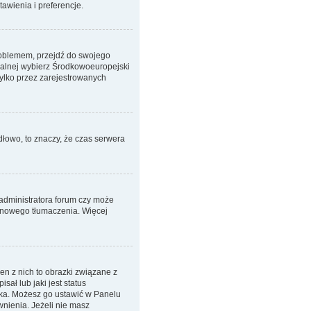
awienia i preferencje.
 problemem, przejdź do swojego
ralnej wybierz Środkowoeuropejski
ylko przez zarejestrowanych
dłowo, to znaczy, że czas serwera
 administratora forum czy może
em nowego tłumaczenia. Więcej
n z nich to obrazki związane z
ał lub jaki jest status
nika. Możesz go ustawić w Panelu
nienia. Jeżeli nie masz