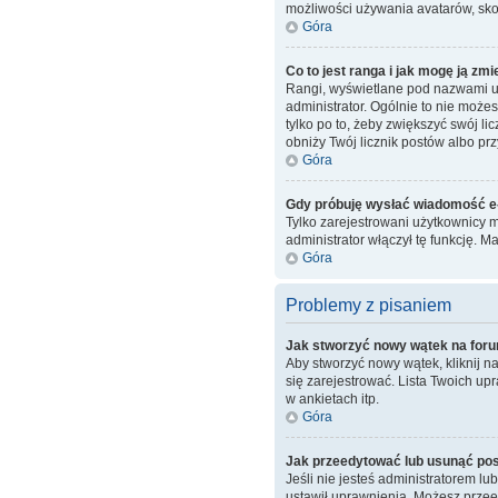
możliwości używania avatarów, skon
Góra
Co to jest ranga i jak mogę ją zmi
Rangi, wyświetlane pod nazwami uż
administrator. Ogólnie to nie może
tylko po to, żeby zwiększyć swój li
obniży Twój licznik postów albo prz
Góra
Gdy próbuję wysłać wiadomość e-
Tylko zarejestrowani użytkownicy m
administrator włączył tę funkcję.
Góra
Problemy z pisaniem
Jak stworzyć nowy wątek na for
Aby stworzyć nowy wątek, kliknij 
się zarejestrować. Lista Twoich u
w ankietach itp.
Góra
Jak przeedytować lub usunąć po
Jeśli nie jesteś administratorem lu
ustawił uprawnienia. Możesz przeed