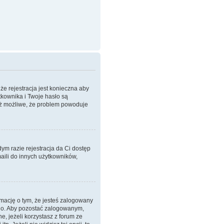
że rejestracja jest konieczna aby
tkownika i Twoje hasło są
też możliwe, że problem powoduje
dym razie rejestracja da Ci dostęp
aili do innych użytkowników,
mację o tym, że jesteś zalogowany
ego. Aby pozostać zalogowanym,
, jeżeli korzystasz z forum ze