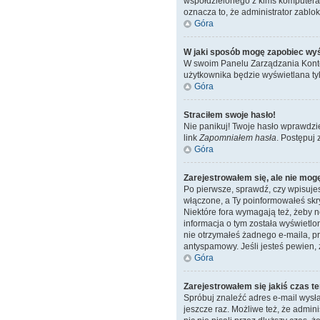
współdzielonego z kimś komputera, n
oznacza to, że administrator zablok
Góra
W jaki sposób mogę zapobiec wyś
W swoim Panelu Zarządzania Konte
użytkownika będzie wyświetlana tyl
Góra
Straciłem swoje hasło!
Nie panikuj! Twoje hasło wprawdzi
link
Zapomniałem hasła
. Postępuj
Góra
Zarejestrowałem się, ale nie mog
Po pierwsze, sprawdź, czy wpisujes
włączone, a Ty poinformowałeś skryp
Niektóre fora wymagają też, żeby 
informacja o tym została wyświetlon
nie otrzymałeś żadnego e-maila, pr
antyspamowy. Jeśli jesteś pewien, 
Góra
Zarejestrowałem się jakiś czas te
Spróbuj znaleźć adres e-mail wysła
jeszcze raz. Możliwe też, że admin