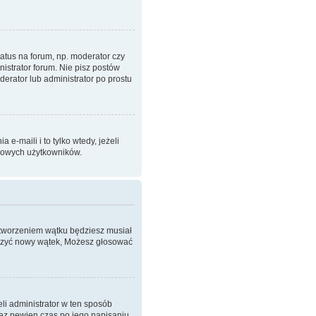
atus na forum, np. moderator czy
istrator forum. Nie pisz postów
oderator lub administrator po prostu
-maili i to tylko wtedy, jeżeli
imowych użytkowników.
 stworzeniem wątku będziesz musiał
worzyć nowy wątek, Możesz głosować
eli administrator w ten sposób
zez pewien czas po jego napisaniu.