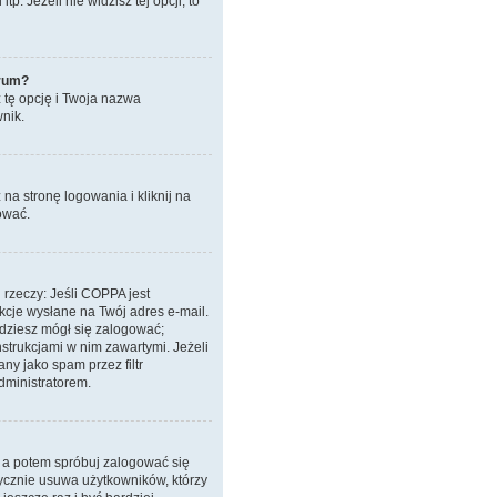
. Jeżeli nie widzisz tej opcji, to
orum?
z tę opcję i Twoja nazwa
nik.
a stronę logowania i kliknij na
ować.
 rzeczy: Jeśli COPPA jest
ukcje wysłane na Twój adres e-mail.
ędziesz mógł się zalogować;
nstrukcjami w nim zawartymi. Jeżeli
ny jako spam przez filtr
dministratorem.
, a potem spróbuj zalogować się
tycznie usuwa użytkowników, którzy