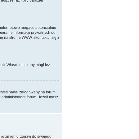
 jeszcze raz i być bardziej
 internetowe mogące potencjalnie
ieranie informacji prywatnych od
ię na stronie WWW, skontaktuj się z
ać. Właściciel strony mógł też
jesteś nadal zalogowany na forum.
z administratora forum. Jeżeli masz
je zmienić, zajrzyj do swojego