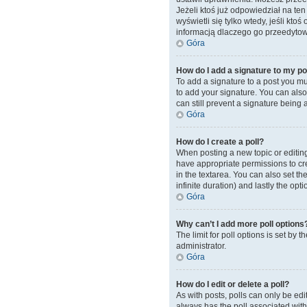
Jeżeli ktoś już odpowiedział na ten 
wyświetli się tylko wtedy, jeśli kto
informacją dlaczego go przeedytow
Góra
How do I add a signature to my p
To add a signature to a post you mu
to add your signature. You can also 
can still prevent a signature being
Góra
How do I create a poll?
When posting a new topic or editing t
have appropriate permissions to crea
in the textarea. You can also set th
infinite duration) and lastly the opt
Góra
Why can’t I add more poll options
The limit for poll options is set by
administrator.
Góra
How do I edit or delete a poll?
As with posts, polls can only be edite
always has the poll associated with 