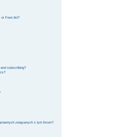
or Foes list?
 and subscribing?
ics?
?
 prawnych związanych z tym forum?