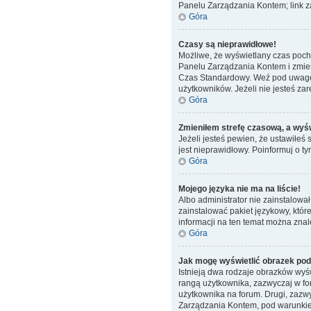
Panelu Zarządzania Kontem; link za
Góra
Czasy są nieprawidłowe!
Możliwe, że wyświetlany czas pochod
Panelu Zarządzania Kontem i zmień
Czas Standardowy. Weź pod uwagę, 
użytkowników. Jeżeli nie jesteś zar
Góra
Zmieniłem strefę czasową, a wyświ
Jeżeli jesteś pewien, że ustawiłeś
jest nieprawidłowy. Poinformuj o t
Góra
Mojego języka nie ma na liście!
Albo administrator nie zainstalowa
zainstalować pakiet językowy, któr
informacji na ten temat można znal
Góra
Jak mogę wyświetlić obrazek po
Istnieją dwa rodzaje obrazków wyś
rangą użytkownika, zazwyczaj w for
użytkownika na forum. Drugi, zazwy
Zarządzania Kontem, pod warunkiem