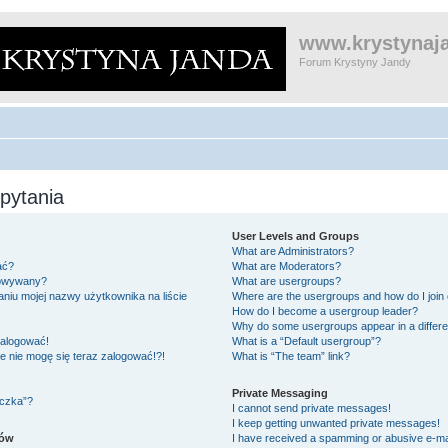
www.krystynaja
Forum Krystyny Jandy
pytania
User Levels and Groups
What are Administrators?
ać?
What are Moderators?
gowywany?
What are usergroups?
niu mojej nazwy użytkownika na liście
Where are the usergroups and how do I join
How do I become a usergroup leader?
Why do some usergroups appear in a differe
zalogować!
What is a “Default usergroup”?
le nie mogę się teraz zalogować!?!
What is “The team” link?
Private Messaging
eczka”?
I cannot send private messages!
I keep getting unwanted private messages!
ków
I have received a spamming or abusive e-ma