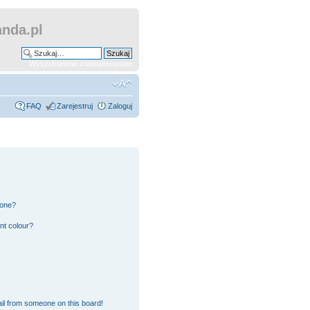
nda.pl
Wyszukiwanie zaawansowane
FAQ
Zarejestruj
Zaloguj
 one?
nt colour?
il from someone on this board!