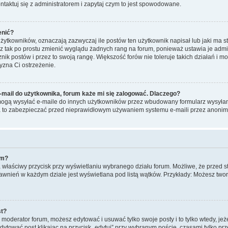
taktuj się z administratorem i zapytaj czym to jest spowodowane.
enić?
ytkowników, oznaczają zazwyczaj ile postów ten użytkownik napisał lub jaki ma st
sz tak po prostu zmienić wyglądu żadnych rang na forum, ponieważ ustawia je admin
cznik postów i przez to swoją rangę. Większość forów nie toleruje takich działań i m
yzna Ci ostrzeżenie.
mail do użytkownika, forum każe mi się zalogować. Dlaczego?
ogą wysyłać e-maile do innych użytkowników przez wbudowany formularz wysyłania e
 Ma to zabezpieczać przed nieprawidłowym używaniem systemu e-maili przez anon
um?
na właściwy przycisk przy wyświetlaniu wybranego działu forum. Możliwe, że przed
prawnień w każdym dziale jest wyświetlana pod listą wątków. Przykłady: Możesz t
st?
b moderator forum, możesz edytować i usuwać tylko swoje posty i to tylko wtedy, jeż
ytować post klikając na przycisk „edytuj” przy wybranym poście, czasami tylko pr