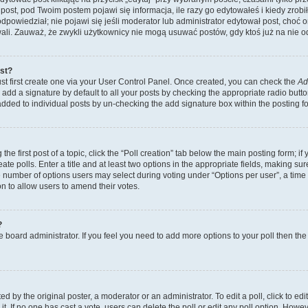
post, pod Twoim postem pojawi się informacja, ile razy go edytowałeś i kiedy zrobiłe
ś odpowiedział; nie pojawi się jeśli moderator lub administrator edytował post, choć
ali. Zauważ, że zwykli użytkownicy nie mogą usuwać postów, gdy ktoś już na nie o
ost?
st first create one via your User Control Panel. Once created, you can check the
Ad
add a signature by default to all your posts by checking the appropriate radio button 
 added to individual posts by un-checking the add signature box within the posting f
he first post of a topic, click the “Poll creation” tab below the main posting form; if
te polls. Enter a title and at least two options in the appropriate fields, making su
e number of options users may select during voting under “Options per user”, a time lim
ion to allow users to amend their votes.
?
 the board administrator. If you feel you need to add more options to your poll then t
d by the original poster, a moderator or an administrator. To edit a poll, click to edit t
it. If no one has cast a vote, users can delete the poll or edit any poll option. Ho