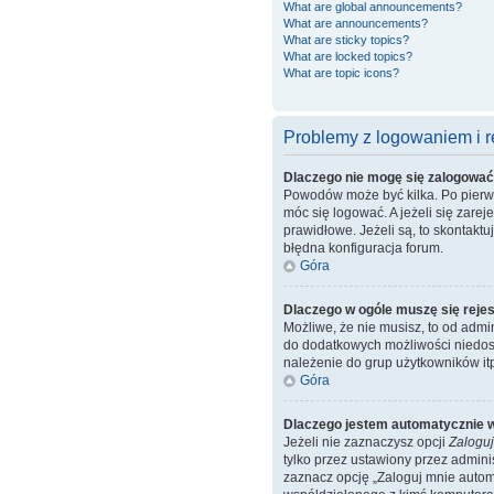
What are global announcements?
What are announcements?
What are sticky topics?
What are locked topics?
What are topic icons?
Problemy z logowaniem i re
Dlaczego nie mogę się zalogowa
Powodów może być kilka. Po pierwsz
móc się logować. A jeżeli się zare
prawidłowe. Jeżeli są, to skontakt
błędna konfiguracja forum.
Góra
Dlaczego w ogóle muszę się reje
Możliwe, że nie musisz, to od admi
do dodatkowych możliwości niedost
należenie do grup użytkowników itp.
Góra
Dlaczego jestem automatycznie
Jeżeli nie zaznaczysz opcji
Zaloguj
tylko przez ustawiony przez admin
zaznacz opcję „Zaloguj mnie automa