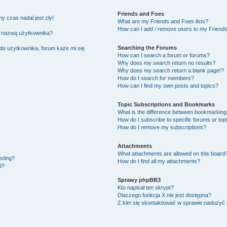
Friends and Foes
y czas nadal jest zły!
What are my Friends and Foes lists?
How can I add / remove users to my Friends 
ą nazwą użytkownika?
Searching the Forums
do użytkownika, forum każe mi się
How can I search a forum or forums?
Why does my search return no results?
Why does my search return a blank page!?
How do I search for members?
How can I find my own posts and topics?
Topic Subscriptions and Bookmarks
What is the difference between bookmarking
How do I subscribe to specific forums or top
How do I remove my subscriptions?
Attachments
What attachments are allowed on this board
osting?
How do I find all my attachments?
d?
Sprawy phpBB3
Kto napisał ten skrypt?
Dlaczego funkcja X nie jest dostępna?
Z kim się skontaktować w sprawie nadużyć