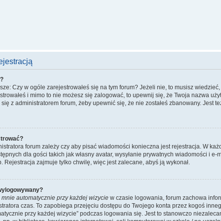
jestracją
ć?
e: Czy w ogóle zarejestrowałeś się na tym forum? Jeżeli nie, to musisz wiedzieć, 
jestrowałeś i mimo to nie możesz się zalogować, to upewnij się, że Twoja nazwa uży
uj się z administratorem forum, żeby upewnić się, że nie zostałeś zbanowany. Jest 
strować?
nistratora forum zależy czy aby pisać wiadomości konieczna jest rejestracja. W każ
ępnych dla gości takich jak własny avatar, wysyłanie prywatnych wiadomości i e-m
 Rejestracja zajmuje tylko chwilę, więc jest zalecane, abyś ją wykonał.
 wylogowywany?
 mnie automatycznie przy każdej wizycie
w czasie logowania, forum zachowa infor
istratora czas. To zapobiega przejęciu dostępu do Twojego konta przez kogoś inn
tycznie przy każdej wizycie” podczas logowania się. Jest to stanowczo niezalecane