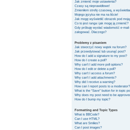
Jak zmienić moje ustawienia?
Czasy są nieprawidłowe!
Zmieniłem strefę czasową, a wyświetlan
Mojego języka nie ma na liście!
Jak mogę wyświetlić obrazek pod moj
Co to jest ranga i jak mogę ją zmienić?
Gdy próbuję wysłać wiadomość e-mail 
zalogować. Dlaczego?
Problemy z pisaniem
Jak stworzyć nowy wątek na forum?
Jak przeedytować lub usunąć post?
How do I add a signature to my post?
How do I create a poll?
Why can’t I add more poll options?
How do I edit or delete a poll?
Why can’t I access a forum?
Why can’t I add attachments?
Why did I receive a warning?
How can I report posts to a moderator?
What is the “Save” button for in topic p
Why does my post need to be approve
How do I bump my topic?
Formatting and Topic Types
What is BBCode?
Can I use HTML?
What are Smilies?
Can I post images?