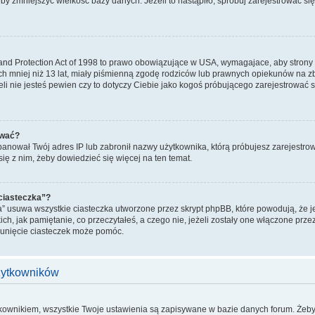
żeby zmniejszyć wielkość bazy danych. Jeżeli to nastąpiło, spróbuj zarejestrować się
and Protection Act of 1998 to prawo obowiązujące w USA, wymagajace, aby strony
ch mniej niż 13 lat, miały piśmienną zgodę rodziców lub prawnych opiekunów na zb
żeli nie jesteś pewien czy to dotyczy Ciebie jako kogoś próbującego zarejestrować s
ować?
zbanował Twój adres IP lub zabronił nazwy użytkownika, którą próbujesz zarejestrow
się z nim, żeby dowiedzieć się więcej na ten temat.
 ciasteczka”?
a” usuwa wszystkie ciasteczka utworzone przez skrypt phpBB, które powodują, że 
ich, jak pamiętanie, co przeczytałeś, a czego nie, jeżeli zostały one włączone prze
sunięcie ciasteczek może pomóc.
użytkowników
tkownikiem, wszystkie Twoje ustawienia są zapisywane w bazie danych forum. Żeby 