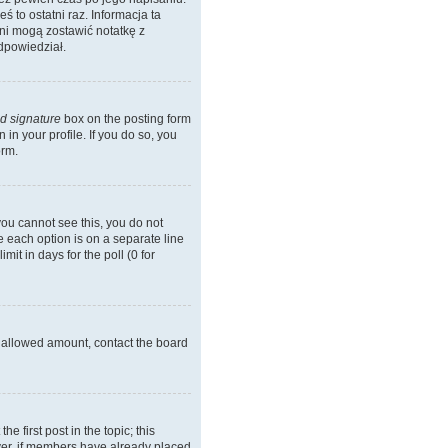
ś to ostatni raz. Informacja ta
 oni mogą zostawić notatkę z
dpowiedział.
d signature
box on the posting form
in your profile. If you do so, you
orm.
 you cannot see this, you do not
re each option is on a separate line
it in days for the poll (0 for
he allowed amount, contact the board
he first post in the topic; this
wever, if members have already placed