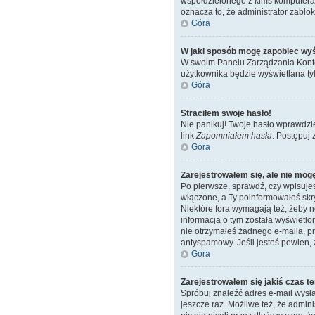
współdzielonego z kimś komputera, n
oznacza to, że administrator zablok
Góra
W jaki sposób mogę zapobiec wyś
W swoim Panelu Zarządzania Konte
użytkownika będzie wyświetlana tyl
Góra
Straciłem swoje hasło!
Nie panikuj! Twoje hasło wprawdzi
link
Zapomniałem hasła
. Postępuj
Góra
Zarejestrowałem się, ale nie mog
Po pierwsze, sprawdź, czy wpisujes
włączone, a Ty poinformowałeś skryp
Niektóre fora wymagają też, żeby 
informacja o tym została wyświetlon
nie otrzymałeś żadnego e-maila, pr
antyspamowy. Jeśli jesteś pewien, 
Góra
Zarejestrowałem się jakiś czas te
Spróbuj znaleźć adres e-mail wysła
jeszcze raz. Możliwe też, że admin