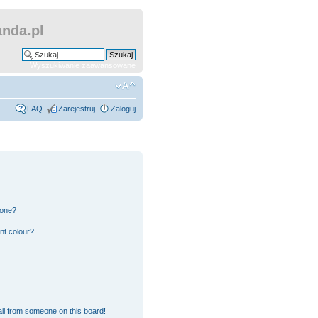
nda.pl
Wyszukiwanie zaawansowane
FAQ
Zarejestruj
Zaloguj
 one?
nt colour?
il from someone on this board!