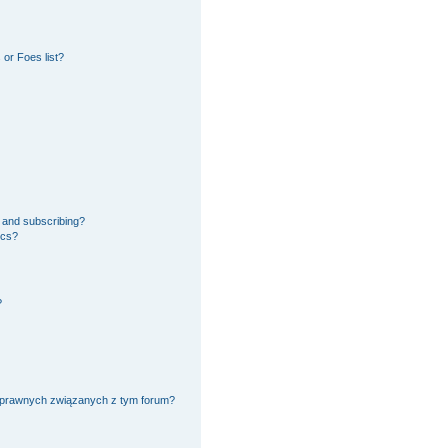
or Foes list?
 and subscribing?
ics?
?
 prawnych związanych z tym forum?