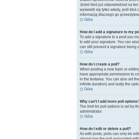
Jeżeli ktoś już odpowiedział na ten 
wyświetli się tylko wtedy, jeśli kto
informacją dlaczego go przeedytow
Góra
How do I add a signature to my p
To add a signature to a post you mu
to add your signature. You can also 
can still prevent a signature being
Góra
How do I create a poll?
When posting a new topic or editing t
have appropriate permissions to crea
in the textarea. You can also set th
infinite duration) and lastly the opt
Góra
Why can’t I add more poll options
The limit for poll options is set by
administrator.
Góra
How do I edit or delete a poll?
As with posts, polls can only be edite
always has the poll associated with 