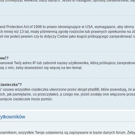
żeby zmniejszyć wielkość bazy danych. Jeżeli to nastąpiło, spróbuj zarejestrować się
and Protection Act of 1998 to prawo obowiązujące w USA, wymagajace, aby strony
ch mniej niż 13 lat, miały piśmienną zgodę rodziców lub prawnych opiekunów na zb
żeli nie jesteś pewien czy to dotyczy Ciebie jako kogoś próbującego zarejestrować s
ować?
zbanował Twój adres IP lub zabronił nazwy użytkownika, którą próbujesz zarejestrow
się z nim, żeby dowiedzieć się więcej na ten temat.
 ciasteczka”?
a” usuwa wszystkie ciasteczka utworzone przez skrypt phpBB, które powodują, że 
ich, jak pamiętanie, co przeczytałeś, a czego nie, jeżeli zostały one włączone prze
sunięcie ciasteczek może pomóc.
użytkowników
tkownikiem, wszystkie Twoje ustawienia są zapisywane w bazie danych forum. Żeby 