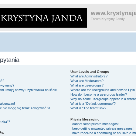
www.krystynaja
Forum Krystyny Jandy
pytania
User Levels and Groups
What are Administrators?
ać?
What are Moderators?
gowywany?
What are usergroups?
niu mojej nazwy użytkownika na liście
Where are the usergroups and how do I join
How do I become a usergroup leader?
Why do some usergroups appear in a differe
zalogować!
What is a “Default usergroup”?
le nie mogę się teraz zalogować!?!
What is “The team” link?
Private Messaging
eczka”?
I cannot send private messages!
I keep getting unwanted private messages!
ków
I have received a spamming or abusive e-ma