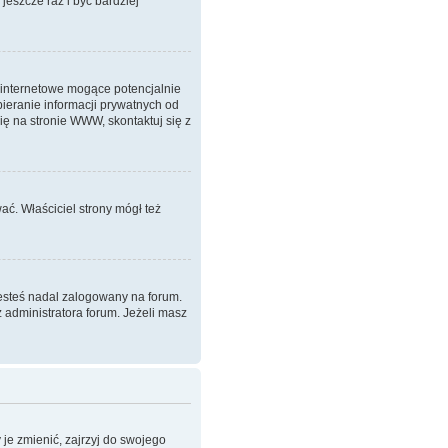
 jeszcze raz i być bardziej
 internetowe mogące potencjalnie
ieranie informacji prywatnych od
ię na stronie WWW, skontaktuj się z
ać. Właściciel strony mógł też
jesteś nadal zalogowany na forum.
z administratora forum. Jeżeli masz
je zmienić, zajrzyj do swojego