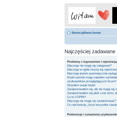
Strona główna forum
Najczęściej zadawane 
Problemy z logowaniem i rejestracją
Dlaczego nie mogę się zalogować?
Dlaczego w ogóle muszę się rejestrow
Dlaczego jestem automatycznie wylo
W jaki sposób mogę zapobiec wyświetla
użytkowników przeglądających forum?
Straciłem swoje hasło!
Zarejestrowałem się, ale nie mogę się 
Zarejestrowałem się jakiś czas temu, a
Co to COPPA?
Dlaczego nie mogę się zarejestrować?
Co robi funkcja „Usuń wszystkie ciast
Preferencje i ustawienia użytkowni