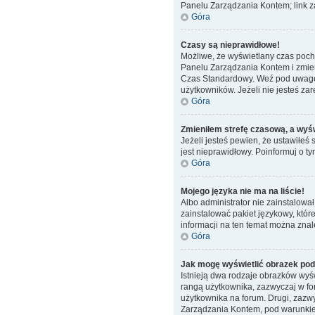
Panelu Zarządzania Kontem; link za
Góra
Czasy są nieprawidłowe!
Możliwe, że wyświetlany czas pochod
Panelu Zarządzania Kontem i zmień
Czas Standardowy. Weź pod uwagę, 
użytkowników. Jeżeli nie jesteś zar
Góra
Zmieniłem strefę czasową, a wyświ
Jeżeli jesteś pewien, że ustawiłeś
jest nieprawidłowy. Poinformuj o t
Góra
Mojego języka nie ma na liście!
Albo administrator nie zainstalowa
zainstalować pakiet językowy, któr
informacji na ten temat można znal
Góra
Jak mogę wyświetlić obrazek po
Istnieją dwa rodzaje obrazków wyś
rangą użytkownika, zazwyczaj w for
użytkownika na forum. Drugi, zazwy
Zarządzania Kontem, pod warunkiem