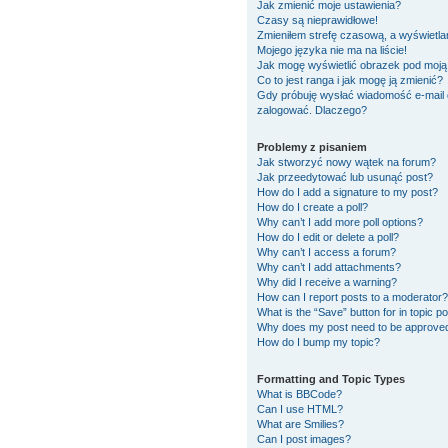
Jak zmienić moje ustawienia?
Czasy są nieprawidłowe!
Zmieniłem strefę czasową, a wyświetlan
Mojego języka nie ma na liście!
Jak mogę wyświetlić obrazek pod moj
Co to jest ranga i jak mogę ją zmienić?
Gdy próbuję wysłać wiadomość e-mail 
zalogować. Dlaczego?
Problemy z pisaniem
Jak stworzyć nowy wątek na forum?
Jak przeedytować lub usunąć post?
How do I add a signature to my post?
How do I create a poll?
Why can’t I add more poll options?
How do I edit or delete a poll?
Why can’t I access a forum?
Why can’t I add attachments?
Why did I receive a warning?
How can I report posts to a moderator?
What is the “Save” button for in topic p
Why does my post need to be approve
How do I bump my topic?
Formatting and Topic Types
What is BBCode?
Can I use HTML?
What are Smilies?
Can I post images?