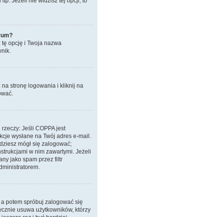
. Jeżeli nie widzisz tej opcji, to
orum?
z tę opcję i Twoja nazwa
nik.
a stronę logowania i kliknij na
ować.
 rzeczy: Jeśli COPPA jest
ukcje wysłane na Twój adres e-mail.
ędziesz mógł się zalogować;
nstrukcjami w nim zawartymi. Jeżeli
ny jako spam przez filtr
dministratorem.
, a potem spróbuj zalogować się
tycznie usuwa użytkowników, którzy