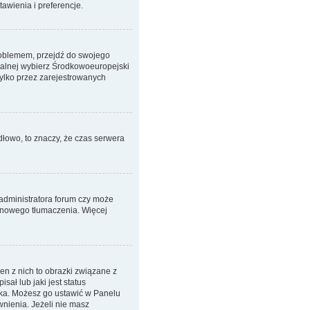
awienia i preferencje.
 problemem, przejdź do swojego
ralnej wybierz Środkowoeuropejski
ylko przez zarejestrowanych
dłowo, to znaczy, że czas serwera
 administratora forum czy może
em nowego tłumaczenia. Więcej
n z nich to obrazki związane z
ał lub jaki jest status
nika. Możesz go ustawić w Panelu
nienia. Jeżeli nie masz