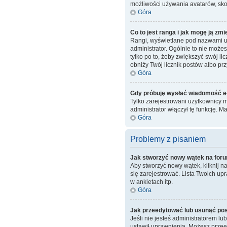
możliwości używania avatarów, skon
Góra
Co to jest ranga i jak mogę ją zmi
Rangi, wyświetlane pod nazwami uż
administrator. Ogólnie to nie może
tylko po to, żeby zwiększyć swój li
obniży Twój licznik postów albo prz
Góra
Gdy próbuję wysłać wiadomość e-
Tylko zarejestrowani użytkownicy m
administrator włączył tę funkcję.
Góra
Problemy z pisaniem
Jak stworzyć nowy wątek na for
Aby stworzyć nowy wątek, kliknij 
się zarejestrować. Lista Twoich u
w ankietach itp.
Góra
Jak przeedytować lub usunąć po
Jeśli nie jesteś administratorem lu
ustawił uprawnienia. Możesz przeed