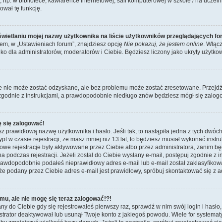
p. w bibliotece, kawiarence internetowej, sali komputerowej w szkole / na uczelni itp
ował tę funkcję.
wietlaniu mojej nazwy użytkownika na liście użytkowników przeglądających f
m, w „Ustawieniach forum”, znajdziesz opcję
Nie pokazuj, że jestem online
. Włąc
ko dla administratorów, moderatorów i Ciebie. Będziesz liczony jako ukryty użytkow
e nie może zostać odzyskane, ale bez problemu może zostać zresetowane. Przejdź n
 zgodnie z instrukcjami, a prawdopodobnie niedługo znów będziesz mógł się zalog
ę się zalogować!
z prawidłową nazwę użytkownika i hasło. Jeśli tak, to nastąpiła jedna z tych dwóch
t w czasie rejestracji, że masz mniej niż 13 lat, to będziesz musiał wykonać instr
nowe rejestracje były aktywowane przez Ciebie albo przez administratora, zanim b
a podczas rejestracji. Jeżeli został do Ciebie wysłany e-mail, postępuj zgodnie z i
awdopodobnie podałeś nieprawidłowy adres e-mail lub e-mail został zaklasyfikowa
że podany przez Ciebie adres e-mail jest prawidłowy, spróbuj skontaktować się z a
mu, ale nie mogę się teraz zalogować!?!
ny do Ciebie gdy się rejestrowałeś pierwszy raz, sprawdź w nim swój login i hasło
istrator deaktywował lub usunął Twoje konto z jakiegoś powodu. Wiele for systema