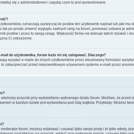
taktuj się z administratorem i zapytaj czym to jest spowodowane.
enić?
ytkowników, oznaczają zazwyczaj ile postów ten użytkownik napisał lub jaki ma st
sz tak po prostu zmienić wyglądu żadnych rang na forum, ponieważ ustawia je admin
cznik postów i przez to swoją rangę. Większość forów nie toleruje takich działań i m
yzna Ci ostrzeżenie.
mail do użytkownika, forum każe mi się zalogować. Dlaczego?
ogą wysyłać e-maile do innych użytkowników przez wbudowany formularz wysyłania e
 Ma to zabezpieczać przed nieprawidłowym używaniem systemu e-maili przez anon
um?
na właściwy przycisk przy wyświetlaniu wybranego działu forum. Możliwe, że przed
prawnień w każdym dziale jest wyświetlana pod listą wątków. Przykłady: Możesz t
st?
b moderator forum, możesz edytować i usuwać tylko swoje posty i to tylko wtedy, jeż
ytować post klikając na przycisk „edytuj” przy wybranym poście, czasami tylko pr