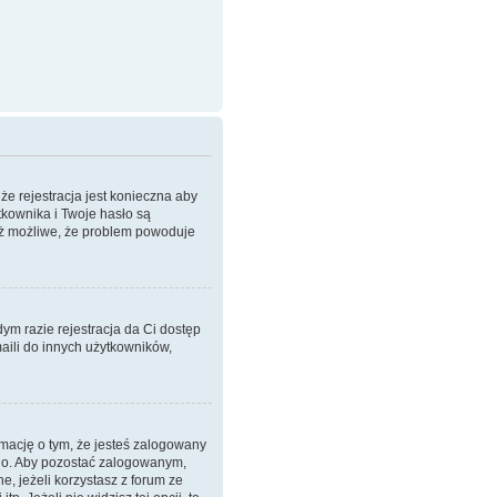
że rejestracja jest konieczna aby
tkownika i Twoje hasło są
też możliwe, że problem powoduje
dym razie rejestracja da Ci dostęp
aili do innych użytkowników,
mację o tym, że jesteś zalogowany
ego. Aby pozostać zalogowanym,
, jeżeli korzystasz z forum ze