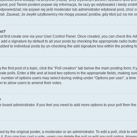
post, pod Twoim postem pojawi się informacja, ile razy go edytowałeś i kiedy zrobiłe
ś odpowiedział; nie pojawi się jeśli moderator lub administrator edytował post, choć
ali. Zauważ, że zwykli użytkownicy nie mogą usuwać postów, gdy ktoś już na nie o
ost?
st first create one via your User Control Panel. Once created, you can check the
Ad
add a signature by default to all your posts by checking the appropriate radio button 
 added to individual posts by un-checking the add signature box within the posting f
he first post of a topic, click the “Poll creation” tab below the main posting form; if
te polls. Enter a title and at least two options in the appropriate fields, making su
e number of options users may select during voting under “Options per user”, a time lim
ion to allow users to amend their votes.
?
 the board administrator. If you feel you need to add more options to your poll then t
d by the original poster, a moderator or an administrator. To edit a poll, click to edit t
it. If no one has cast a vote, users can delete the poll or edit any poll option. Ho