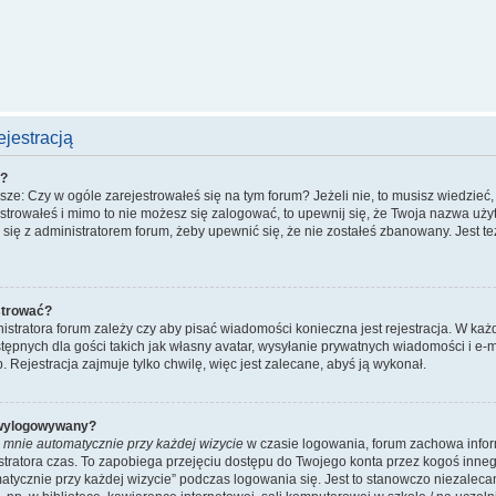
jestracją
ć?
e: Czy w ogóle zarejestrowałeś się na tym forum? Jeżeli nie, to musisz wiedzieć, 
jestrowałeś i mimo to nie możesz się zalogować, to upewnij się, że Twoja nazwa uży
uj się z administratorem forum, żeby upewnić się, że nie zostałeś zbanowany. Jest 
strować?
nistratora forum zależy czy aby pisać wiadomości konieczna jest rejestracja. W każ
ępnych dla gości takich jak własny avatar, wysyłanie prywatnych wiadomości i e-m
 Rejestracja zajmuje tylko chwilę, więc jest zalecane, abyś ją wykonał.
 wylogowywany?
 mnie automatycznie przy każdej wizycie
w czasie logowania, forum zachowa infor
istratora czas. To zapobiega przejęciu dostępu do Twojego konta przez kogoś inn
tycznie przy każdej wizycie” podczas logowania się. Jest to stanowczo niezalecane