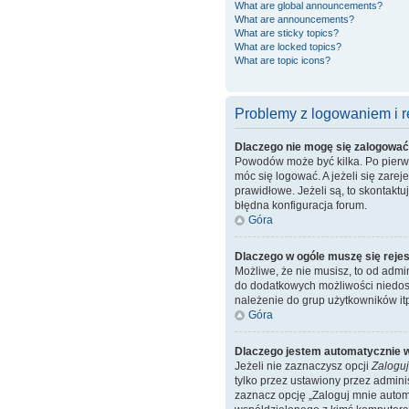
What are global announcements?
What are announcements?
What are sticky topics?
What are locked topics?
What are topic icons?
Problemy z logowaniem i re
Dlaczego nie mogę się zalogowa
Powodów może być kilka. Po pierwsz
móc się logować. A jeżeli się zare
prawidłowe. Jeżeli są, to skontakt
błędna konfiguracja forum.
Góra
Dlaczego w ogóle muszę się reje
Możliwe, że nie musisz, to od admi
do dodatkowych możliwości niedost
należenie do grup użytkowników itp.
Góra
Dlaczego jestem automatycznie
Jeżeli nie zaznaczysz opcji
Zaloguj
tylko przez ustawiony przez admin
zaznacz opcję „Zaloguj mnie automa