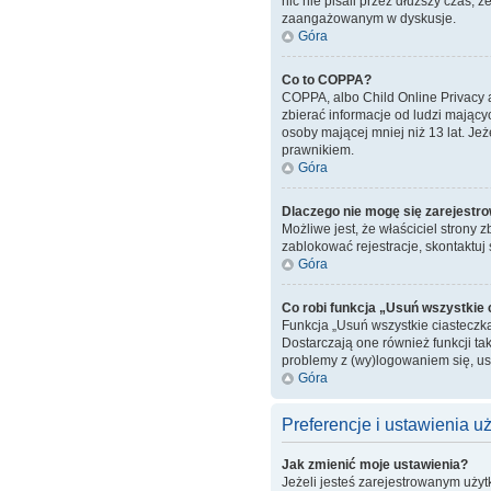
nic nie pisali przez dłuższy czas, 
zaangażowanym w dyskusje.
Góra
Co to COPPA?
COPPA, albo Child Online Privacy 
zbierać informacje od ludzi mający
osoby mającej mniej niż 13 lat. Je
prawnikiem.
Góra
Dlaczego nie mogę się zarejestr
Możliwe jest, że właściciel strony 
zablokować rejestracje, skontaktuj 
Góra
Co robi funkcja „Usuń wszystkie
Funkcja „Usuń wszystkie ciasteczk
Dostarczają one również funkcji tak
problemy z (wy)logowaniem się, u
Góra
Preferencje i ustawienia 
Jak zmienić moje ustawienia?
Jeżeli jesteś zarejestrowanym uży