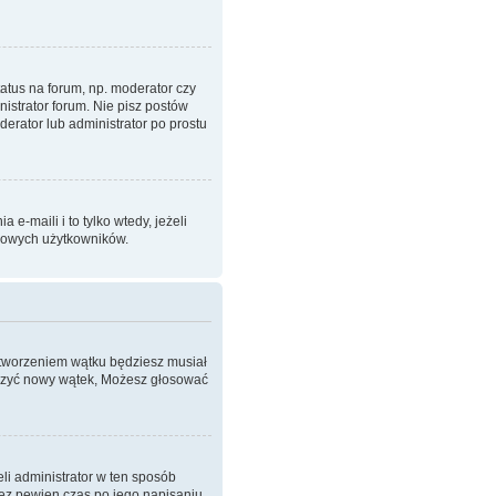
atus na forum, np. moderator czy
istrator forum. Nie pisz postów
oderator lub administrator po prostu
-maili i to tylko wtedy, jeżeli
imowych użytkowników.
 stworzeniem wątku będziesz musiał
worzyć nowy wątek, Możesz głosować
eli administrator w ten sposób
zez pewien czas po jego napisaniu.