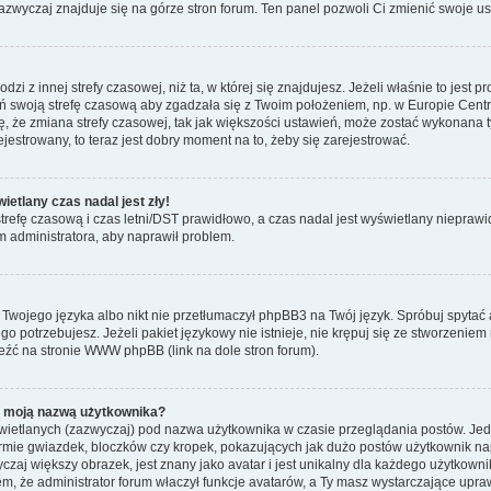
zwyczaj znajduje się na górze stron forum. Ten panel pozwoli Ci zmienić swoje ust
zi z innej strefy czasowej, niż ta, w której się znajdujesz. Jeżeli właśnie to jest
 swoją strefę czasową aby zgadzała się z Twoim położeniem, np. w Europie Cent
że zmiana strefy czasowej, tak jak większości ustawień, może zostać wykonana t
ejestrowany, to teraz jest dobry moment na to, żeby się zarejestrować.
etlany czas nadal jest zły!
 strefę czasową i czas letni/DST prawidłowo, a czas nadal jest wyświetlany nieprawi
ym administratora, aby naprawił problem.
ł Twojego języka albo nikt nie przetłumaczył phpBB3 na Twój język. Spróbuj spytać
ego potrzebujesz. Jeżeli pakiet językowy nie istnieje, nie krępuj się ze stworzeni
eźć na stronie WWW phpBB (link na dole stron forum).
d moją nazwą użytkownika?
wietlanych (zazwyczaj) pod nazwa użytkownika w czasie przeglądania postów. Jede
mie gwiazdek, bloczków czy kropek, pokazujących jak dużo postów użytkownik napis
czaj większy obrazek, jest znany jako avatar i jest unikalny dla każdego użytkow
, że administrator forum właczył funkcje avatarów, a Ty masz wystarczające upraw