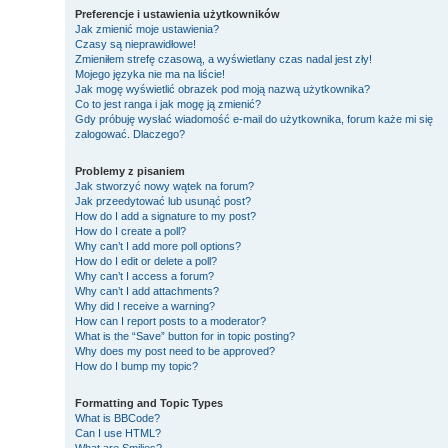
Preferencje i ustawienia użytkowników
Jak zmienić moje ustawienia?
Czasy są nieprawidłowe!
Zmieniłem strefę czasową, a wyświetlany czas nadal jest zły!
Mojego języka nie ma na liście!
Jak mogę wyświetlić obrazek pod moją nazwą użytkownika?
Co to jest ranga i jak mogę ją zmienić?
Gdy próbuję wysłać wiadomość e-mail do użytkownika, forum każe mi się
zalogować. Dlaczego?
Problemy z pisaniem
Jak stworzyć nowy wątek na forum?
Jak przeedytować lub usunąć post?
How do I add a signature to my post?
How do I create a poll?
Why can’t I add more poll options?
How do I edit or delete a poll?
Why can’t I access a forum?
Why can’t I add attachments?
Why did I receive a warning?
How can I report posts to a moderator?
What is the “Save” button for in topic posting?
Why does my post need to be approved?
How do I bump my topic?
Formatting and Topic Types
What is BBCode?
Can I use HTML?