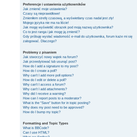
Preferencje i ustawienia użytkowników
Jak zmienić moje ustawienia?
Czasy są nieprawidłowe!
Zmieniłem strefę czasową, a wyświetlany czas nadal jest zły!
Mojego języka nie ma na liście!
Jak mogę wyświetlić obrazek pod moją nazwą użytkownika?
Co to jest ranga i jak mogę ją zmienić?
Gdy próbuję wysłać wiadomość e-mail do użytkownika, forum każe mi się
zalogować. Dlaczego?
Problemy z pisaniem
Jak stworzyć nowy wątek na forum?
Jak przeedytować lub usunąć post?
How do I add a signature to my post?
How do I create a poll?
Why can’t I add more poll options?
How do I edit or delete a poll?
Why can’t I access a forum?
Why can’t I add attachments?
Why did I receive a warning?
How can I report posts to a moderator?
What is the “Save” button for in topic posting?
Why does my post need to be approved?
How do I bump my topic?
Formatting and Topic Types
What is BBCode?
Can I use HTML?