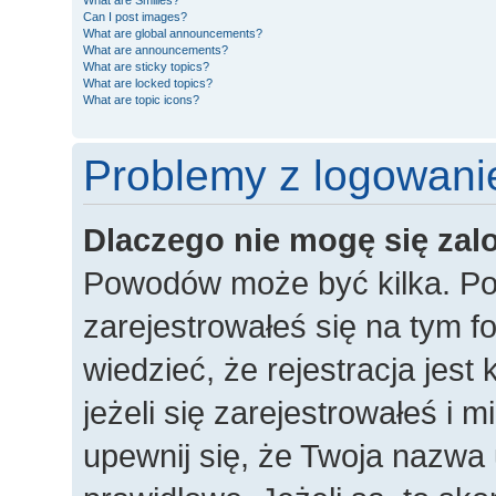
What are Smilies?
Can I post images?
What are global announcements?
What are announcements?
What are sticky topics?
What are locked topics?
What are topic icons?
Problemy z logowanie
Dlaczego nie mogę się za
Powodów może być kilka. Po
zarejestrowałeś się na tym fo
wiedzieć, że rejestracja jes
jeżeli się zarejestrowałeś i 
upewnij się, że Twoja nazwa 