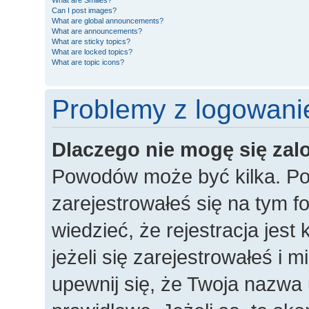
What are Smilies?
Can I post images?
What are global announcements?
What are announcements?
What are sticky topics?
What are locked topics?
What are topic icons?
Problemy z logowanie
Dlaczego nie mogę się za
Powodów może być kilka. Po
zarejestrowałeś się na tym fo
wiedzieć, że rejestracja jes
jeżeli się zarejestrowałeś i 
upewnij się, że Twoja nazwa 