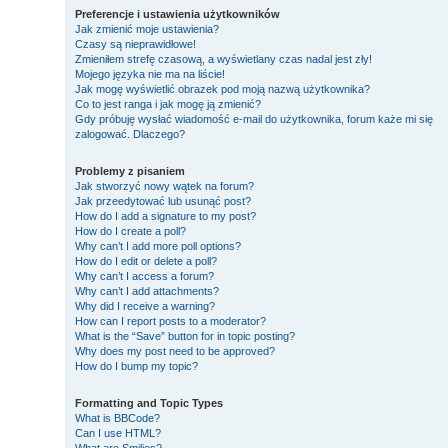
Preferencje i ustawienia użytkowników
Jak zmienić moje ustawienia?
Czasy są nieprawidłowe!
Zmieniłem strefę czasową, a wyświetlany czas nadal jest zły!
Mojego języka nie ma na liście!
Jak mogę wyświetlić obrazek pod moją nazwą użytkownika?
Co to jest ranga i jak mogę ją zmienić?
Gdy próbuję wysłać wiadomość e-mail do użytkownika, forum każe mi się
zalogować. Dlaczego?
Problemy z pisaniem
Jak stworzyć nowy wątek na forum?
Jak przeedytować lub usunąć post?
How do I add a signature to my post?
How do I create a poll?
Why can’t I add more poll options?
How do I edit or delete a poll?
Why can’t I access a forum?
Why can’t I add attachments?
Why did I receive a warning?
How can I report posts to a moderator?
What is the “Save” button for in topic posting?
Why does my post need to be approved?
How do I bump my topic?
Formatting and Topic Types
What is BBCode?
Can I use HTML?