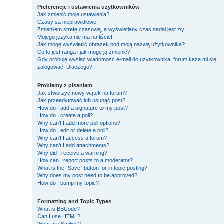
Preferencje i ustawienia użytkowników
Jak zmienić moje ustawienia?
Czasy są nieprawidłowe!
Zmieniłem strefę czasową, a wyświetlany czas nadal jest zły!
Mojego języka nie ma na liście!
Jak mogę wyświetlić obrazek pod moją nazwą użytkownika?
Co to jest ranga i jak mogę ją zmienić?
Gdy próbuję wysłać wiadomość e-mail do użytkownika, forum każe mi się
zalogować. Dlaczego?
Problemy z pisaniem
Jak stworzyć nowy wątek na forum?
Jak przeedytować lub usunąć post?
How do I add a signature to my post?
How do I create a poll?
Why can’t I add more poll options?
How do I edit or delete a poll?
Why can’t I access a forum?
Why can’t I add attachments?
Why did I receive a warning?
How can I report posts to a moderator?
What is the “Save” button for in topic posting?
Why does my post need to be approved?
How do I bump my topic?
Formatting and Topic Types
What is BBCode?
Can I use HTML?