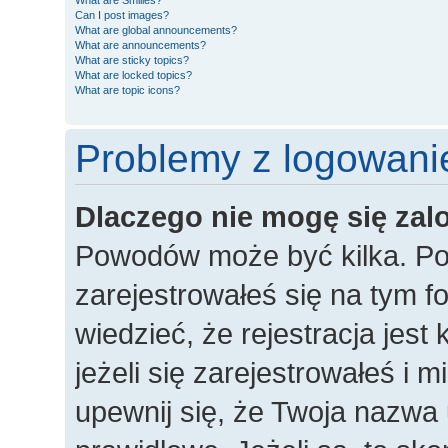
What are Smilies?
Can I post images?
What are global announcements?
What are announcements?
What are sticky topics?
What are locked topics?
What are topic icons?
Problemy z logowanie
Dlaczego nie mogę się za
Powodów może być kilka. Po
zarejestrowałeś się na tym fo
wiedzieć, że rejestracja jes
jeżeli się zarejestrowałeś i 
upewnij się, że Twoja nazwa 