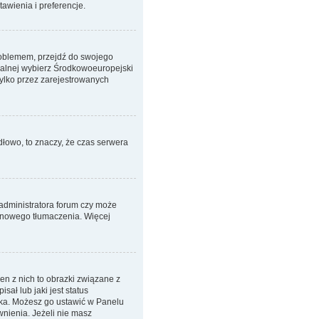
awienia i preferencje.
 problemem, przejdź do swojego
ralnej wybierz Środkowoeuropejski
ylko przez zarejestrowanych
dłowo, to znaczy, że czas serwera
 administratora forum czy może
em nowego tłumaczenia. Więcej
n z nich to obrazki związane z
ał lub jaki jest status
nika. Możesz go ustawić w Panelu
nienia. Jeżeli nie masz