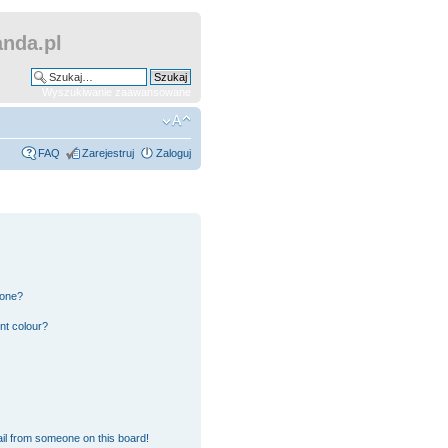
nda.pl
Wyszukiwanie zaawansowane
FAQ
Zarejestruj
Zaloguj
 one?
nt colour?
il from someone on this board!