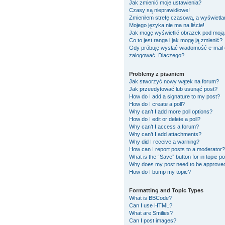
Jak zmienić moje ustawienia?
Czasy są nieprawidłowe!
Zmieniłem strefę czasową, a wyświetlan
Mojego języka nie ma na liście!
Jak mogę wyświetlić obrazek pod moj
Co to jest ranga i jak mogę ją zmienić?
Gdy próbuję wysłać wiadomość e-mail 
zalogować. Dlaczego?
Problemy z pisaniem
Jak stworzyć nowy wątek na forum?
Jak przeedytować lub usunąć post?
How do I add a signature to my post?
How do I create a poll?
Why can’t I add more poll options?
How do I edit or delete a poll?
Why can’t I access a forum?
Why can’t I add attachments?
Why did I receive a warning?
How can I report posts to a moderator?
What is the “Save” button for in topic p
Why does my post need to be approve
How do I bump my topic?
Formatting and Topic Types
What is BBCode?
Can I use HTML?
What are Smilies?
Can I post images?