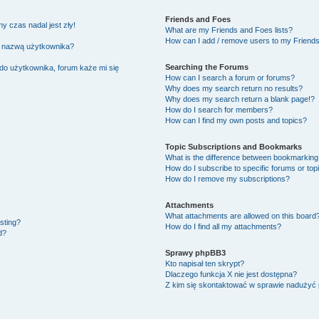
Friends and Foes
y czas nadal jest zły!
What are my Friends and Foes lists?
How can I add / remove users to my Friends 
ą nazwą użytkownika?
Searching the Forums
do użytkownika, forum każe mi się
How can I search a forum or forums?
Why does my search return no results?
Why does my search return a blank page!?
How do I search for members?
How can I find my own posts and topics?
Topic Subscriptions and Bookmarks
What is the difference between bookmarking
How do I subscribe to specific forums or top
How do I remove my subscriptions?
Attachments
What attachments are allowed on this board
osting?
How do I find all my attachments?
d?
Sprawy phpBB3
Kto napisał ten skrypt?
Dlaczego funkcja X nie jest dostępna?
Z kim się skontaktować w sprawie nadużyć