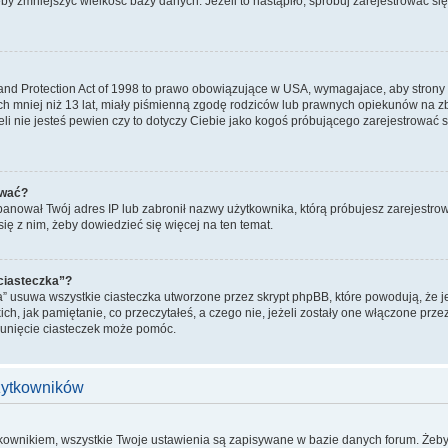
żeby zmniejszyć wielkość bazy danych. Jeżeli to nastąpiło, spróbuj zarejestrować się
and Protection Act of 1998 to prawo obowiązujące w USA, wymagajace, aby strony
ch mniej niż 13 lat, miały piśmienną zgodę rodziców lub prawnych opiekunów na zb
żeli nie jesteś pewien czy to dotyczy Ciebie jako kogoś próbującego zarejestrować s
ować?
zbanował Twój adres IP lub zabronił nazwy użytkownika, którą próbujesz zarejestrow
się z nim, żeby dowiedzieć się więcej na ten temat.
 ciasteczka”?
a” usuwa wszystkie ciasteczka utworzone przez skrypt phpBB, które powodują, że 
ich, jak pamiętanie, co przeczytałeś, a czego nie, jeżeli zostały one włączone prze
sunięcie ciasteczek może pomóc.
użytkowników
tkownikiem, wszystkie Twoje ustawienia są zapisywane w bazie danych forum. Żeby 