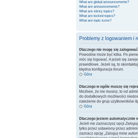
What are global announcements?
What are announcements?
What are sticky topics?
What are locked topics?
What are topic icons?
Problemy z logowaniem i re
Dlaczego nie mogę się zalogowa
Powodów może być kilka. Po pierwsz
móc się logować. A jeżeli się zare
prawidłowe. Jeżeli są, to skontakt
błędna konfiguracja forum.
Góra
Dlaczego w ogóle muszę się reje
Możliwe, że nie musisz, to od admi
do dodatkowych możliwości niedost
należenie do grup użytkowników itp.
Góra
Dlaczego jestem automatycznie
Jeżeli nie zaznaczysz opcji
Zaloguj
tylko przez ustawiony przez admin
zaznacz opcję „Zaloguj mnie automa