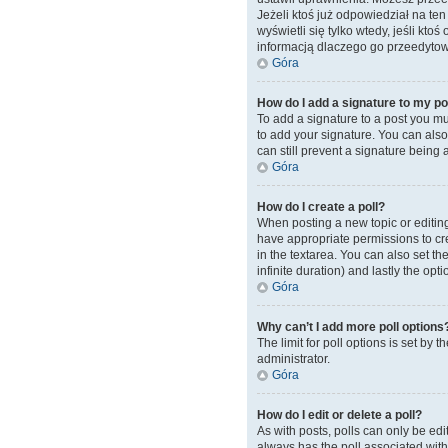
Jeżeli ktoś już odpowiedział na ten 
wyświetli się tylko wtedy, jeśli kto
informacją dlaczego go przeedytow
Góra
How do I add a signature to my p
To add a signature to a post you mu
to add your signature. You can also 
can still prevent a signature being
Góra
How do I create a poll?
When posting a new topic or editing t
have appropriate permissions to crea
in the textarea. You can also set th
infinite duration) and lastly the opt
Góra
Why can’t I add more poll options
The limit for poll options is set by
administrator.
Góra
How do I edit or delete a poll?
As with posts, polls can only be edite
always has the poll associated with 