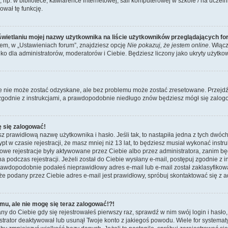
p. w bibliotece, kawiarence internetowej, sali komputerowej w szkole / na uczelni itp
ował tę funkcję.
wietlaniu mojej nazwy użytkownika na liście użytkowników przeglądających f
m, w „Ustawieniach forum”, znajdziesz opcję
Nie pokazuj, że jestem online
. Włąc
ko dla administratorów, moderatorów i Ciebie. Będziesz liczony jako ukryty użytkow
e nie może zostać odzyskane, ale bez problemu może zostać zresetowane. Przejdź n
 zgodnie z instrukcjami, a prawdopodobnie niedługo znów będziesz mógł się zalog
ę się zalogować!
z prawidłową nazwę użytkownika i hasło. Jeśli tak, to nastąpiła jedna z tych dwóch
t w czasie rejestracji, że masz mniej niż 13 lat, to będziesz musiał wykonać instr
nowe rejestracje były aktywowane przez Ciebie albo przez administratora, zanim b
a podczas rejestracji. Jeżeli został do Ciebie wysłany e-mail, postępuj zgodnie z i
awdopodobnie podałeś nieprawidłowy adres e-mail lub e-mail został zaklasyfikowa
że podany przez Ciebie adres e-mail jest prawidłowy, spróbuj skontaktować się z a
mu, ale nie mogę się teraz zalogować!?!
ny do Ciebie gdy się rejestrowałeś pierwszy raz, sprawdź w nim swój login i hasło
istrator deaktywował lub usunął Twoje konto z jakiegoś powodu. Wiele for systema