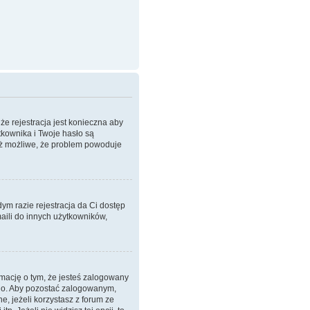
że rejestracja jest konieczna aby
tkownika i Twoje hasło są
też możliwe, że problem powoduje
dym razie rejestracja da Ci dostęp
aili do innych użytkowników,
mację o tym, że jesteś zalogowany
ego. Aby pozostać zalogowanym,
, jeżeli korzystasz z forum ze