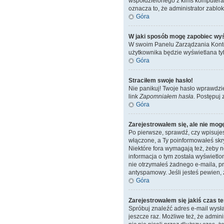
współdzielonego z kimś komputera, n
oznacza to, że administrator zablok
Góra
W jaki sposób mogę zapobiec wyś
W swoim Panelu Zarządzania Konte
użytkownika będzie wyświetlana tyl
Góra
Straciłem swoje hasło!
Nie panikuj! Twoje hasło wprawdzi
link
Zapomniałem hasła
. Postępuj
Góra
Zarejestrowałem się, ale nie mog
Po pierwsze, sprawdź, czy wpisujes
włączone, a Ty poinformowałeś skryp
Niektóre fora wymagają też, żeby 
informacja o tym została wyświetlon
nie otrzymałeś żadnego e-maila, pr
antyspamowy. Jeśli jesteś pewien, 
Góra
Zarejestrowałem się jakiś czas te
Spróbuj znaleźć adres e-mail wysła
jeszcze raz. Możliwe też, że admin