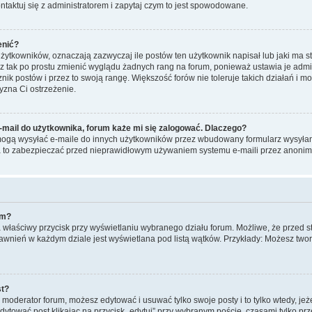
taktuj się z administratorem i zapytaj czym to jest spowodowane.
enić?
ytkowników, oznaczają zazwyczaj ile postów ten użytkownik napisał lub jaki ma st
sz tak po prostu zmienić wyglądu żadnych rang na forum, ponieważ ustawia je admin
cznik postów i przez to swoją rangę. Większość forów nie toleruje takich działań i m
yzna Ci ostrzeżenie.
mail do użytkownika, forum każe mi się zalogować. Dlaczego?
ogą wysyłać e-maile do innych użytkowników przez wbudowany formularz wysyłania e
 Ma to zabezpieczać przed nieprawidłowym używaniem systemu e-maili przez anon
um?
na właściwy przycisk przy wyświetlaniu wybranego działu forum. Możliwe, że przed
prawnień w każdym dziale jest wyświetlana pod listą wątków. Przykłady: Możesz t
st?
b moderator forum, możesz edytować i usuwać tylko swoje posty i to tylko wtedy, jeż
ytować post klikając na przycisk „edytuj” przy wybranym poście, czasami tylko pr