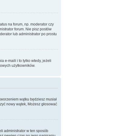
atus na forum, np. moderator czy
istrator forum. Nie pisz postów
oderator lub administrator po prostu
-maili i to tylko wtedy, jeżeli
imowych użytkowników.
 stworzeniem wątku będziesz musiał
worzyć nowy wątek, Możesz głosować
eli administrator w ten sposób
zez pewien czas po jego napisaniu.