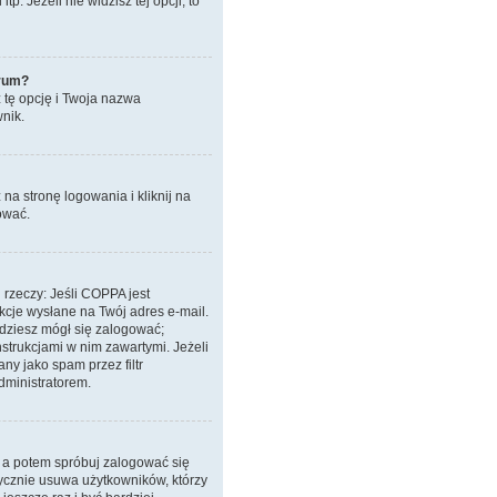
. Jeżeli nie widzisz tej opcji, to
orum?
z tę opcję i Twoja nazwa
nik.
a stronę logowania i kliknij na
ować.
 rzeczy: Jeśli COPPA jest
ukcje wysłane na Twój adres e-mail.
ędziesz mógł się zalogować;
nstrukcjami w nim zawartymi. Jeżeli
ny jako spam przez filtr
dministratorem.
, a potem spróbuj zalogować się
tycznie usuwa użytkowników, którzy