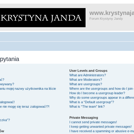
www.krystynaja
Forum Krystyny Jandy
pytania
User Levels and Groups
What are Administrators?
ać?
What are Moderators?
gowywany?
What are usergroups?
niu mojej nazwy użytkownika na liście
Where are the usergroups and how do I join
How do I become a usergroup leader?
Why do some usergroups appear in a differe
zalogować!
What is a “Default usergroup”?
le nie mogę się teraz zalogować!?!
What is “The team” link?
Private Messaging
eczka”?
I cannot send private messages!
I keep getting unwanted private messages!
ków
I have received a spamming or abusive e-ma