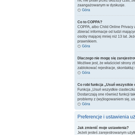
nic nie pisali przez dłuższy czas, 
zaangażowanym w dyskusje.
Góra
Co to COPPA?
COPPA, albo Child Online Privacy 
zbierać informacje od ludzi mający
osoby mającej mniej niż 13 lat. Je
prawnikiem.
Góra
Dlaczego nie mogę się zarejestr
Możliwe jest, że właściciel strony 
zablokować rejestracje, skontaktuj 
Góra
Co robi funkcja „Usuń wszystkie
Funkcja „Usuń wszystkie ciasteczk
Dostarczają one również funkcji tak
problemy z (wy)logowaniem się, u
Góra
Preferencje i ustawienia 
Jak zmienić moje ustawienia?
Jeżeli jesteś zarejestrowanym uży