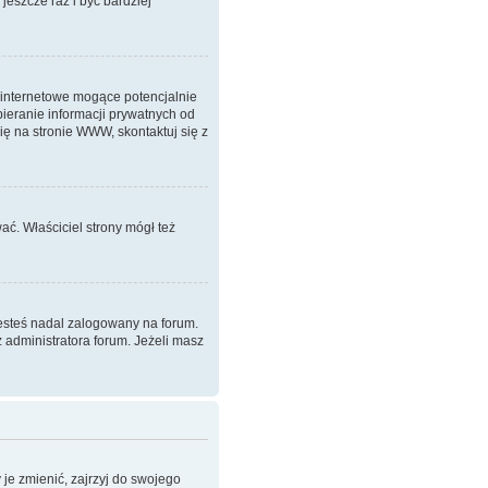
 jeszcze raz i być bardziej
 internetowe mogące potencjalnie
ieranie informacji prywatnych od
ię na stronie WWW, skontaktuj się z
ać. Właściciel strony mógł też
jesteś nadal zalogowany na forum.
z administratora forum. Jeżeli masz
je zmienić, zajrzyj do swojego