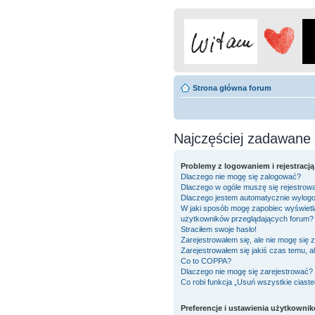
Strona główna forum
Najczęściej zadawane 
Problemy z logowaniem i rejestracją
Dlaczego nie mogę się zalogować?
Dlaczego w ogóle muszę się rejestrow
Dlaczego jestem automatycznie wylo
W jaki sposób mogę zapobiec wyświetla
użytkowników przeglądających forum?
Straciłem swoje hasło!
Zarejestrowałem się, ale nie mogę się 
Zarejestrowałem się jakiś czas temu, a
Co to COPPA?
Dlaczego nie mogę się zarejestrować?
Co robi funkcja „Usuń wszystkie ciast
Preferencje i ustawienia użytkowni