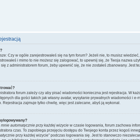
jestracją
ć?
e: Czy w ogóle zarejestrowałeś się na tym forum? Jeżeli nie, to musisz wiedzieć, 
jestrowałeś i mimo to nie możesz się zalogować, to upewnij się, że Twoja nazwa uży
uj się z administratorem forum, żeby upewnić się, że nie zostałeś zbanowany. Jest 
strować?
nistratora forum zależy czy aby pisać wiadomości konieczna jest rejestracja. W każ
ępnych dla gości takich jak własny avatar, wysyłanie prywatnych wiadomości i e-m
 Rejestracja zajmuje tylko chwilę, więc jest zalecane, abyś ją wykonał.
 wylogowywany?
 mnie automatycznie przy każdej wizycie
w czasie logowania, forum zachowa infor
istratora czas. To zapobiega przejęciu dostępu do Twojego konta przez kogoś inn
tycznie przy każdej wizycie” podczas logowania się. Jest to stanowczo niezalecane