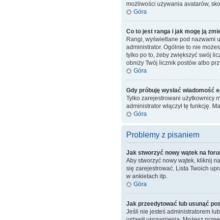
możliwości używania avatarów, skon
Góra
Co to jest ranga i jak mogę ją zmi
Rangi, wyświetlane pod nazwami uż
administrator. Ogólnie to nie może
tylko po to, żeby zwiększyć swój li
obniży Twój licznik postów albo prz
Góra
Gdy próbuję wysłać wiadomość e-
Tylko zarejestrowani użytkownicy m
administrator włączył tę funkcję.
Góra
Problemy z pisaniem
Jak stworzyć nowy wątek na for
Aby stworzyć nowy wątek, kliknij 
się zarejestrować. Lista Twoich u
w ankietach itp.
Góra
Jak przeedytować lub usunąć po
Jeśli nie jesteś administratorem lu
ustawił uprawnienia. Możesz przeed