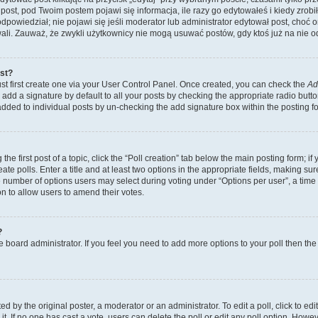
post, pod Twoim postem pojawi się informacja, ile razy go edytowałeś i kiedy zrobiłe
ś odpowiedział; nie pojawi się jeśli moderator lub administrator edytował post, choć
ali. Zauważ, że zwykli użytkownicy nie mogą usuwać postów, gdy ktoś już na nie o
ost?
st first create one via your User Control Panel. Once created, you can check the
Ad
add a signature by default to all your posts by checking the appropriate radio button 
 added to individual posts by un-checking the add signature box within the posting f
he first post of a topic, click the “Poll creation” tab below the main posting form; if
te polls. Enter a title and at least two options in the appropriate fields, making su
e number of options users may select during voting under “Options per user”, a time lim
ion to allow users to amend their votes.
?
 the board administrator. If you feel you need to add more options to your poll then t
d by the original poster, a moderator or an administrator. To edit a poll, click to edit t
it. If no one has cast a vote, users can delete the poll or edit any poll option. Ho