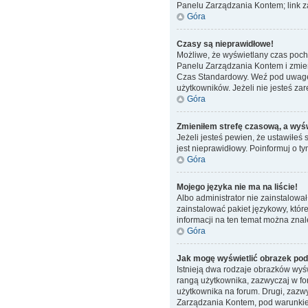
Panelu Zarządzania Kontem; link za
Góra
Czasy są nieprawidłowe!
Możliwe, że wyświetlany czas pochod
Panelu Zarządzania Kontem i zmień
Czas Standardowy. Weź pod uwagę, 
użytkowników. Jeżeli nie jesteś zar
Góra
Zmieniłem strefę czasową, a wyświ
Jeżeli jesteś pewien, że ustawiłeś
jest nieprawidłowy. Poinformuj o t
Góra
Mojego języka nie ma na liście!
Albo administrator nie zainstalowa
zainstalować pakiet językowy, któr
informacji na ten temat można znal
Góra
Jak mogę wyświetlić obrazek po
Istnieją dwa rodzaje obrazków wyś
rangą użytkownika, zazwyczaj w for
użytkownika na forum. Drugi, zazwy
Zarządzania Kontem, pod warunkiem