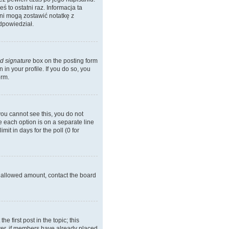
ś to ostatni raz. Informacja ta
 oni mogą zostawić notatkę z
dpowiedział.
d signature
box on the posting form
in your profile. If you do so, you
orm.
 you cannot see this, you do not
re each option is on a separate line
it in days for the poll (0 for
he allowed amount, contact the board
he first post in the topic; this
wever, if members have already placed