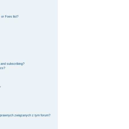
or Foes list?
 and subscribing?
ics?
?
 prawnych związanych z tym forum?