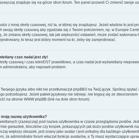
zwyczaj znajduje się na górze stron forum. Ten panel pozwoli Ci zmienić swoje ust
zi z innej strefy czasowej, niż ta, w której się znajdujesz. Jeżeli właśnie to jest
 swoją strefę czasową aby zgadzała się z Twoim położeniem, np. w Europie Cent
że zmiana strefy czasowej, tak jak większości ustawień, może zostać wykonana t
ejestrowany, to teraz jest dobry moment na to, żeby się zarejestrować.
etlany czas nadal jest zły!
 strefę czasową i czas letni/DST prawidłowo, a czas nadal jest wyświetlany nieprawi
ym administratora, aby naprawił problem.
ł Twojego języka albo nikt nie przetłumaczył phpBB3 na Twój język. Spróbuj spytać
ego potrzebujesz. Jeżeli pakiet językowy nie istnieje, nie krępuj się ze stworzeni
eźć na stronie WWW phpBB (link na dole stron forum).
d moją nazwą użytkownika?
wietlanych (zazwyczaj) pod nazwa użytkownika w czasie przeglądania postów. Jede
mie gwiazdek, bloczków czy kropek, pokazujących jak dużo postów użytkownik napis
czaj większy obrazek, jest znany jako avatar i jest unikalny dla każdego użytkow
, że administrator forum właczył funkcje avatarów, a Ty masz wystarczające upraw