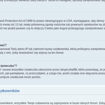
żeby zmniejszyć wielkość bazy danych. Jeżeli to nastąpiło, spróbuj zarejestrować się
and Protection Act of 1998 to prawo obowiązujące w USA, wymagajace, aby strony
ch mniej niż 13 lat, miały piśmienną zgodę rodziców lub prawnych opiekunów na zb
żeli nie jesteś pewien czy to dotyczy Ciebie jako kogoś próbującego zarejestrować s
ować?
zbanował Twój adres IP lub zabronił nazwy użytkownika, którą próbujesz zarejestrow
się z nim, żeby dowiedzieć się więcej na ten temat.
 ciasteczka”?
a” usuwa wszystkie ciasteczka utworzone przez skrypt phpBB, które powodują, że 
ich, jak pamiętanie, co przeczytałeś, a czego nie, jeżeli zostały one włączone prze
sunięcie ciasteczek może pomóc.
użytkowników
tkownikiem, wszystkie Twoje ustawienia są zapisywane w bazie danych forum. Żeby 