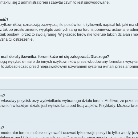
taktuj się z administratorem i zapytaj czym to jest spowodowane.
enić?
ytkowników, oznaczają zazwyczaj ile postów ten użytkownik napisał lub jaki ma st
sz tak po prostu zmienić wyglądu żadnych rang na forum, ponieważ ustawia je admin
cznik postów i przez to swoją rangę. Większość forów nie toleruje takich działań i m
yzna Ci ostrzeżenie.
mail do użytkownika, forum każe mi się zalogować. Dlaczego?
ogą wysyłać e-maile do innych użytkowników przez wbudowany formularz wysyłania e
 Ma to zabezpieczać przed nieprawidłowym używaniem systemu e-maili przez anon
um?
na właściwy przycisk przy wyświetlaniu wybranego działu forum. Możliwe, że przed
prawnień w każdym dziale jest wyświetlana pod listą wątków. Przykłady: Możesz t
st?
b moderator forum, możesz edytować i usuwać tylko swoje posty i to tylko wtedy, jeż
ytować post klikając na przycisk „edytuj” przy wybranym poście, czasami tylko pr