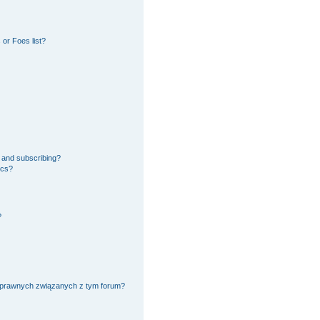
or Foes list?
 and subscribing?
ics?
?
 prawnych związanych z tym forum?