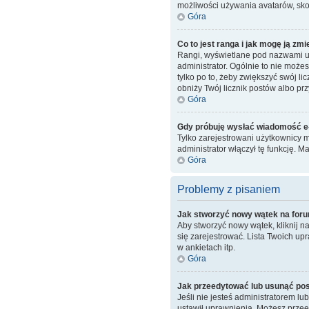
możliwości używania avatarów, skon
Góra
Co to jest ranga i jak mogę ją zmi
Rangi, wyświetlane pod nazwami uż
administrator. Ogólnie to nie może
tylko po to, żeby zwiększyć swój li
obniży Twój licznik postów albo prz
Góra
Gdy próbuję wysłać wiadomość e-
Tylko zarejestrowani użytkownicy m
administrator włączył tę funkcję.
Góra
Problemy z pisaniem
Jak stworzyć nowy wątek na for
Aby stworzyć nowy wątek, kliknij 
się zarejestrować. Lista Twoich u
w ankietach itp.
Góra
Jak przeedytować lub usunąć po
Jeśli nie jesteś administratorem lu
ustawił uprawnienia. Możesz przeed