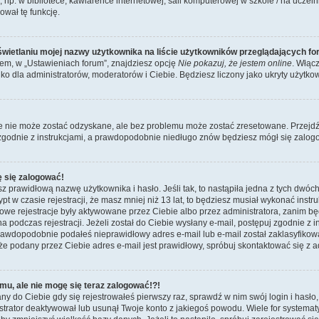
p. w bibliotece, kawiarence internetowej, sali komputerowej w szkole / na uczelni itp
ował tę funkcję.
wietlaniu mojej nazwy użytkownika na liście użytkowników przeglądających f
m, w „Ustawieniach forum”, znajdziesz opcję
Nie pokazuj, że jestem online
. Włąc
ko dla administratorów, moderatorów i Ciebie. Będziesz liczony jako ukryty użytkow
e nie może zostać odzyskane, ale bez problemu może zostać zresetowane. Przejdź n
 zgodnie z instrukcjami, a prawdopodobnie niedługo znów będziesz mógł się zalog
ę się zalogować!
z prawidłową nazwę użytkownika i hasło. Jeśli tak, to nastąpiła jedna z tych dwóch
t w czasie rejestracji, że masz mniej niż 13 lat, to będziesz musiał wykonać instr
nowe rejestracje były aktywowane przez Ciebie albo przez administratora, zanim b
a podczas rejestracji. Jeżeli został do Ciebie wysłany e-mail, postępuj zgodnie z i
awdopodobnie podałeś nieprawidłowy adres e-mail lub e-mail został zaklasyfikowa
że podany przez Ciebie adres e-mail jest prawidłowy, spróbuj skontaktować się z a
mu, ale nie mogę się teraz zalogować!?!
ny do Ciebie gdy się rejestrowałeś pierwszy raz, sprawdź w nim swój login i hasło
istrator deaktywował lub usunął Twoje konto z jakiegoś powodu. Wiele for systema