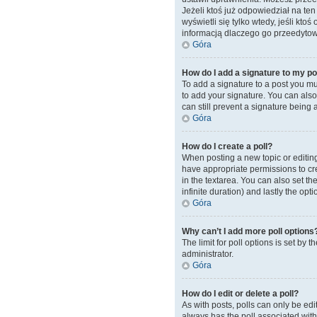
Jeżeli ktoś już odpowiedział na ten 
wyświetli się tylko wtedy, jeśli kto
informacją dlaczego go przeedytow
Góra
How do I add a signature to my p
To add a signature to a post you mu
to add your signature. You can also 
can still prevent a signature being
Góra
How do I create a poll?
When posting a new topic or editing t
have appropriate permissions to crea
in the textarea. You can also set th
infinite duration) and lastly the opt
Góra
Why can’t I add more poll options
The limit for poll options is set by
administrator.
Góra
How do I edit or delete a poll?
As with posts, polls can only be edite
always has the poll associated with 