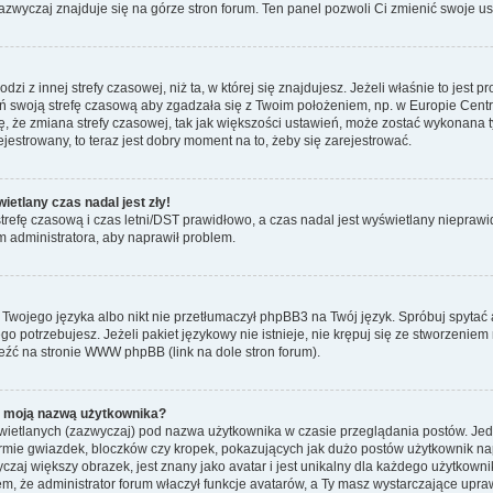
zwyczaj znajduje się na górze stron forum. Ten panel pozwoli Ci zmienić swoje ust
zi z innej strefy czasowej, niż ta, w której się znajdujesz. Jeżeli właśnie to jest
 swoją strefę czasową aby zgadzała się z Twoim położeniem, np. w Europie Cent
że zmiana strefy czasowej, tak jak większości ustawień, może zostać wykonana t
ejestrowany, to teraz jest dobry moment na to, żeby się zarejestrować.
etlany czas nadal jest zły!
 strefę czasową i czas letni/DST prawidłowo, a czas nadal jest wyświetlany nieprawi
ym administratora, aby naprawił problem.
ł Twojego języka albo nikt nie przetłumaczył phpBB3 na Twój język. Spróbuj spytać
ego potrzebujesz. Jeżeli pakiet językowy nie istnieje, nie krępuj się ze stworzeni
eźć na stronie WWW phpBB (link na dole stron forum).
d moją nazwą użytkownika?
wietlanych (zazwyczaj) pod nazwa użytkownika w czasie przeglądania postów. Jede
mie gwiazdek, bloczków czy kropek, pokazujących jak dużo postów użytkownik napis
czaj większy obrazek, jest znany jako avatar i jest unikalny dla każdego użytkow
, że administrator forum właczył funkcje avatarów, a Ty masz wystarczające upraw