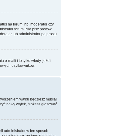
atus na forum, np. moderator czy
istrator forum. Nie pisz postów
oderator lub administrator po prostu
-maili i to tylko wtedy, jeżeli
imowych użytkowników.
 stworzeniem wątku będziesz musiał
worzyć nowy wątek, Możesz głosować
eli administrator w ten sposób
zez pewien czas po jego napisaniu.