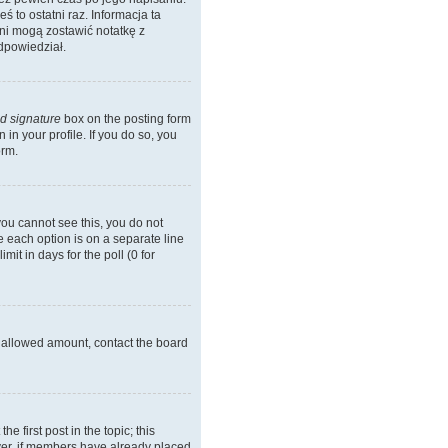
ś to ostatni raz. Informacja ta
 oni mogą zostawić notatkę z
dpowiedział.
d signature
box on the posting form
in your profile. If you do so, you
orm.
 you cannot see this, you do not
re each option is on a separate line
it in days for the poll (0 for
he allowed amount, contact the board
he first post in the topic; this
wever, if members have already placed