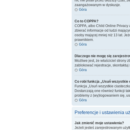
nic nie pisali przez dłuższy czas, 
zaangażowanym w dyskusje.
Góra
Co to COPPA?
COPPA, albo Child Online Privacy 
zbierać informacje od ludzi mający
osoby mającej mniej niż 13 lat. Je
prawnikiem.
Góra
Dlaczego nie mogę się zarejestr
Możliwe jest, że właściciel strony 
zablokować rejestracje, skontaktuj 
Góra
Co robi funkcja „Usuń wszystkie
Funkcja „Usuń wszystkie ciasteczk
Dostarczają one również funkcji tak
problemy z (wy)logowaniem się, u
Góra
Preferencje i ustawienia 
Jak zmienić moje ustawienia?
Jeżeli jesteś zarejestrowanym uży