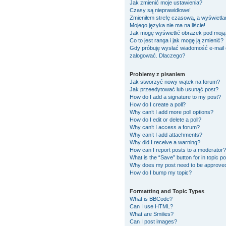
Jak zmienić moje ustawienia?
Czasy są nieprawidłowe!
Zmieniłem strefę czasową, a wyświetlan
Mojego języka nie ma na liście!
Jak mogę wyświetlić obrazek pod moj
Co to jest ranga i jak mogę ją zmienić?
Gdy próbuję wysłać wiadomość e-mail 
zalogować. Dlaczego?
Problemy z pisaniem
Jak stworzyć nowy wątek na forum?
Jak przeedytować lub usunąć post?
How do I add a signature to my post?
How do I create a poll?
Why can’t I add more poll options?
How do I edit or delete a poll?
Why can’t I access a forum?
Why can’t I add attachments?
Why did I receive a warning?
How can I report posts to a moderator?
What is the “Save” button for in topic p
Why does my post need to be approve
How do I bump my topic?
Formatting and Topic Types
What is BBCode?
Can I use HTML?
What are Smilies?
Can I post images?