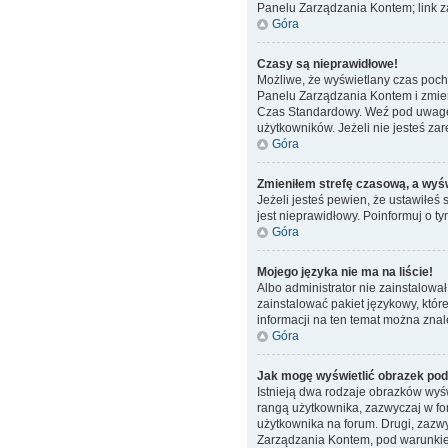
Panelu Zarządzania Kontem; link za
Góra
Czasy są nieprawidłowe!
Możliwe, że wyświetlany czas pochod
Panelu Zarządzania Kontem i zmień
Czas Standardowy. Weź pod uwagę, 
użytkowników. Jeżeli nie jesteś zar
Góra
Zmieniłem strefę czasową, a wyświ
Jeżeli jesteś pewien, że ustawiłeś
jest nieprawidłowy. Poinformuj o t
Góra
Mojego języka nie ma na liście!
Albo administrator nie zainstalowa
zainstalować pakiet językowy, któr
informacji na ten temat można znal
Góra
Jak mogę wyświetlić obrazek po
Istnieją dwa rodzaje obrazków wyś
rangą użytkownika, zazwyczaj w for
użytkownika na forum. Drugi, zazwy
Zarządzania Kontem, pod warunkiem