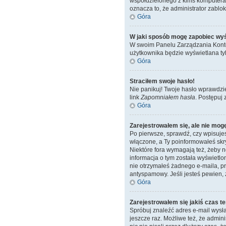
współdzielonego z kimś komputera, n
oznacza to, że administrator zablok
Góra
W jaki sposób mogę zapobiec wyś
W swoim Panelu Zarządzania Konte
użytkownika będzie wyświetlana tyl
Góra
Straciłem swoje hasło!
Nie panikuj! Twoje hasło wprawdzi
link
Zapomniałem hasła
. Postępuj
Góra
Zarejestrowałem się, ale nie mog
Po pierwsze, sprawdź, czy wpisujes
włączone, a Ty poinformowałeś skryp
Niektóre fora wymagają też, żeby 
informacja o tym została wyświetlon
nie otrzymałeś żadnego e-maila, pr
antyspamowy. Jeśli jesteś pewien, 
Góra
Zarejestrowałem się jakiś czas te
Spróbuj znaleźć adres e-mail wysła
jeszcze raz. Możliwe też, że admin