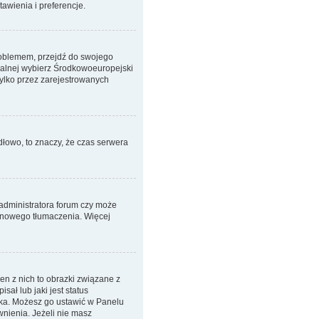
awienia i preferencje.
 problemem, przejdź do swojego
ralnej wybierz Środkowoeuropejski
ylko przez zarejestrowanych
dłowo, to znaczy, że czas serwera
 administratora forum czy może
em nowego tłumaczenia. Więcej
n z nich to obrazki związane z
ał lub jaki jest status
nika. Możesz go ustawić w Panelu
nienia. Jeżeli nie masz