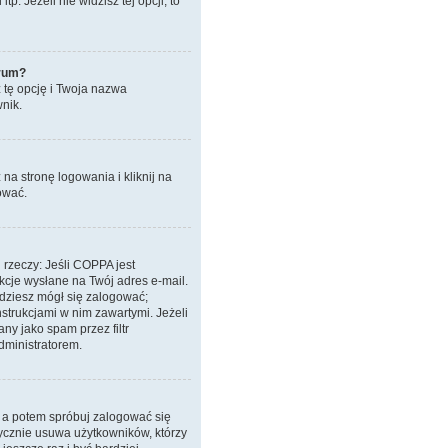
. Jeżeli nie widzisz tej opcji, to
orum?
z tę opcję i Twoja nazwa
nik.
a stronę logowania i kliknij na
ować.
 rzeczy: Jeśli COPPA jest
ukcje wysłane na Twój adres e-mail.
ędziesz mógł się zalogować;
nstrukcjami w nim zawartymi. Jeżeli
ny jako spam przez filtr
dministratorem.
, a potem spróbuj zalogować się
tycznie usuwa użytkowników, którzy