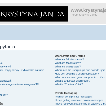
www.krystynaja
Forum Krystyny Jandy
pytania
User Levels and Groups
What are Administrators?
ać?
What are Moderators?
gowywany?
What are usergroups?
niu mojej nazwy użytkownika na liście
Where are the usergroups and how do I join
How do I become a usergroup leader?
Why do some usergroups appear in a differe
zalogować!
What is a “Default usergroup”?
le nie mogę się teraz zalogować!?!
What is “The team” link?
Private Messaging
eczka”?
I cannot send private messages!
I keep getting unwanted private messages!
ków
I have received a spamming or abusive e-ma