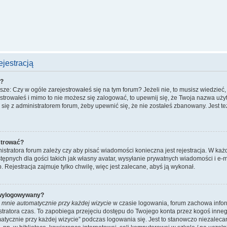
jestracją
ć?
e: Czy w ogóle zarejestrowałeś się na tym forum? Jeżeli nie, to musisz wiedzieć, 
jestrowałeś i mimo to nie możesz się zalogować, to upewnij się, że Twoja nazwa uży
uj się z administratorem forum, żeby upewnić się, że nie zostałeś zbanowany. Jest 
strować?
nistratora forum zależy czy aby pisać wiadomości konieczna jest rejestracja. W każ
ępnych dla gości takich jak własny avatar, wysyłanie prywatnych wiadomości i e-m
 Rejestracja zajmuje tylko chwilę, więc jest zalecane, abyś ją wykonał.
 wylogowywany?
 mnie automatycznie przy każdej wizycie
w czasie logowania, forum zachowa infor
istratora czas. To zapobiega przejęciu dostępu do Twojego konta przez kogoś inn
tycznie przy każdej wizycie” podczas logowania się. Jest to stanowczo niezalecane