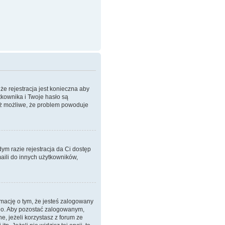
że rejestracja jest konieczna aby
tkownika i Twoje hasło są
też możliwe, że problem powoduje
dym razie rejestracja da Ci dostęp
aili do innych użytkowników,
mację o tym, że jesteś zalogowany
ego. Aby pozostać zalogowanym,
, jeżeli korzystasz z forum ze