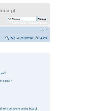
nda.pl
Wyszukiwanie zaawansowane
FAQ
Zarejestruj
Zaloguj
 one?
nt colour?
il from someone on this board!