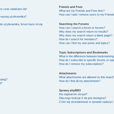
Friends and Foes
y czas nadal jest zły!
What are my Friends and Foes lists?
How can I add / remove users to my Friends 
ą nazwą użytkownika?
Searching the Forums
do użytkownika, forum każe mi się
How can I search a forum or forums?
Why does my search return no results?
Why does my search return a blank page!?
How do I search for members?
How can I find my own posts and topics?
Topic Subscriptions and Bookmarks
What is the difference between bookmarking
How do I subscribe to specific forums or top
How do I remove my subscriptions?
Attachments
What attachments are allowed on this board
osting?
How do I find all my attachments?
d?
Sprawy phpBB3
Kto napisał ten skrypt?
Dlaczego funkcja X nie jest dostępna?
Z kim się skontaktować w sprawie nadużyć