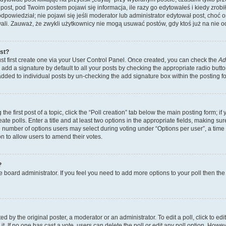
post, pod Twoim postem pojawi się informacja, ile razy go edytowałeś i kiedy zrobiłe
ś odpowiedział; nie pojawi się jeśli moderator lub administrator edytował post, choć
ali. Zauważ, że zwykli użytkownicy nie mogą usuwać postów, gdy ktoś już na nie o
ost?
st first create one via your User Control Panel. Once created, you can check the
Ad
add a signature by default to all your posts by checking the appropriate radio button 
 added to individual posts by un-checking the add signature box within the posting f
he first post of a topic, click the “Poll creation” tab below the main posting form; if
te polls. Enter a title and at least two options in the appropriate fields, making su
e number of options users may select during voting under “Options per user”, a time lim
ion to allow users to amend their votes.
?
 the board administrator. If you feel you need to add more options to your poll then t
d by the original poster, a moderator or an administrator. To edit a poll, click to edit t
it. If no one has cast a vote, users can delete the poll or edit any poll option. Ho