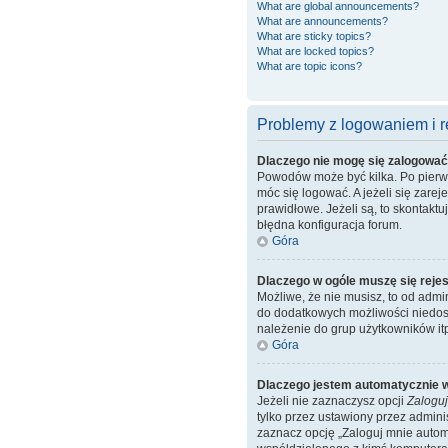
What are global announcements?
What are announcements?
What are sticky topics?
What are locked topics?
What are topic icons?
Problemy z logowaniem i re
Dlaczego nie mogę się zalogowa
Powodów może być kilka. Po pierwsz
móc się logować. A jeżeli się zare
prawidłowe. Jeżeli są, to skontakt
błędna konfiguracja forum.
Góra
Dlaczego w ogóle muszę się reje
Możliwe, że nie musisz, to od admi
do dodatkowych możliwości niedost
należenie do grup użytkowników itp.
Góra
Dlaczego jestem automatycznie
Jeżeli nie zaznaczysz opcji
Zaloguj
tylko przez ustawiony przez admin
zaznacz opcję „Zaloguj mnie automa