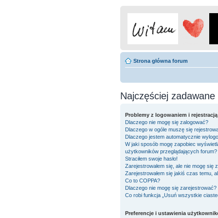
Strona główna forum
Najczęściej zadawane 
Problemy z logowaniem i rejestracją
Dlaczego nie mogę się zalogować?
Dlaczego w ogóle muszę się rejestrow
Dlaczego jestem automatycznie wylo
W jaki sposób mogę zapobiec wyświetla
użytkowników przeglądających forum?
Straciłem swoje hasło!
Zarejestrowałem się, ale nie mogę się 
Zarejestrowałem się jakiś czas temu, a
Co to COPPA?
Dlaczego nie mogę się zarejestrować?
Co robi funkcja „Usuń wszystkie ciast
Preferencje i ustawienia użytkowni