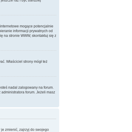
 jeszcze raz i być bardziej
 internetowe mogące potencjalnie
ieranie informacji prywatnych od
ię na stronie WWW, skontaktuj się z
ać. Właściciel strony mógł też
jesteś nadal zalogowany na forum.
z administratora forum. Jeżeli masz
je zmienić, zajrzyj do swojego