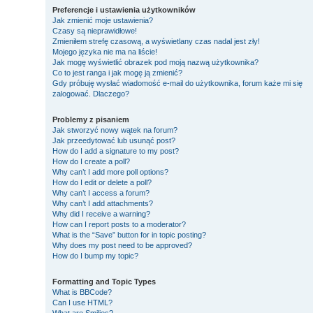
Preferencje i ustawienia użytkowników
Jak zmienić moje ustawienia?
Czasy są nieprawidłowe!
Zmieniłem strefę czasową, a wyświetlany czas nadal jest zły!
Mojego języka nie ma na liście!
Jak mogę wyświetlić obrazek pod moją nazwą użytkownika?
Co to jest ranga i jak mogę ją zmienić?
Gdy próbuję wysłać wiadomość e-mail do użytkownika, forum każe mi się
zalogować. Dlaczego?
Problemy z pisaniem
Jak stworzyć nowy wątek na forum?
Jak przeedytować lub usunąć post?
How do I add a signature to my post?
How do I create a poll?
Why can’t I add more poll options?
How do I edit or delete a poll?
Why can’t I access a forum?
Why can’t I add attachments?
Why did I receive a warning?
How can I report posts to a moderator?
What is the “Save” button for in topic posting?
Why does my post need to be approved?
How do I bump my topic?
Formatting and Topic Types
What is BBCode?
Can I use HTML?