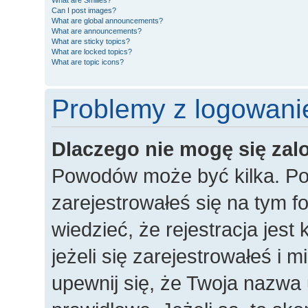
What are Smilies?
Can I post images?
What are global announcements?
What are announcements?
What are sticky topics?
What are locked topics?
What are topic icons?
Problemy z logowanie
Dlaczego nie mogę się za
Powodów może być kilka. Po
zarejestrowałeś się na tym fo
wiedzieć, że rejestracja jes
jeżeli się zarejestrowałeś i 
upewnij się, że Twoja nazwa 