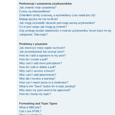
Preferencje i ustawienia użytkowników
Jak zmienić moje ustawienia?
Czasy są nieprawidłowe!
Zmieniłem strefę czasową, a wyświetlany czas nadal jest zły!
Mojego języka nie ma na liście!
Jak mogę wyświetlić obrazek pod moją nazwą użytkownika?
Co to jest ranga i jak mogę ją zmienić?
Gdy próbuję wysłać wiadomość e-mail do użytkownika, forum każe mi się
zalogować. Dlaczego?
Problemy z pisaniem
Jak stworzyć nowy wątek na forum?
Jak przeedytować lub usunąć post?
How do I add a signature to my post?
How do I create a poll?
Why can’t I add more poll options?
How do I edit or delete a poll?
Why can’t I access a forum?
Why can’t I add attachments?
Why did I receive a warning?
How can I report posts to a moderator?
What is the “Save” button for in topic posting?
Why does my post need to be approved?
How do I bump my topic?
Formatting and Topic Types
What is BBCode?
Can I use HTML?