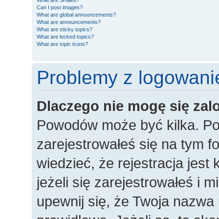
What are Smilies?
Can I post images?
What are global announcements?
What are announcements?
What are sticky topics?
What are locked topics?
What are topic icons?
Problemy z logowanie
Dlaczego nie mogę się za
Powodów może być kilka. Po
zarejestrowałeś się na tym fo
wiedzieć, że rejestracja jes
jeżeli się zarejestrowałeś i 
upewnij się, że Twoja nazwa 