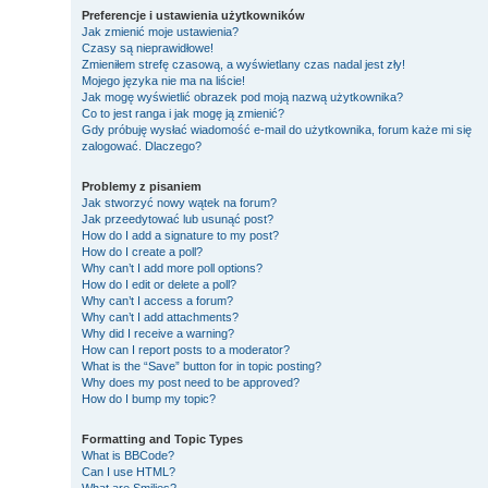
Preferencje i ustawienia użytkowników
Jak zmienić moje ustawienia?
Czasy są nieprawidłowe!
Zmieniłem strefę czasową, a wyświetlany czas nadal jest zły!
Mojego języka nie ma na liście!
Jak mogę wyświetlić obrazek pod moją nazwą użytkownika?
Co to jest ranga i jak mogę ją zmienić?
Gdy próbuję wysłać wiadomość e-mail do użytkownika, forum każe mi się
zalogować. Dlaczego?
Problemy z pisaniem
Jak stworzyć nowy wątek na forum?
Jak przeedytować lub usunąć post?
How do I add a signature to my post?
How do I create a poll?
Why can’t I add more poll options?
How do I edit or delete a poll?
Why can’t I access a forum?
Why can’t I add attachments?
Why did I receive a warning?
How can I report posts to a moderator?
What is the “Save” button for in topic posting?
Why does my post need to be approved?
How do I bump my topic?
Formatting and Topic Types
What is BBCode?
Can I use HTML?