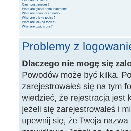
What are Smilies?
Can I post images?
What are global announcements?
What are announcements?
What are sticky topics?
What are locked topics?
What are topic icons?
Problemy z logowanie
Dlaczego nie mogę się za
Powodów może być kilka. Po
zarejestrowałeś się na tym fo
wiedzieć, że rejestracja jes
jeżeli się zarejestrowałeś i 
upewnij się, że Twoja nazwa 