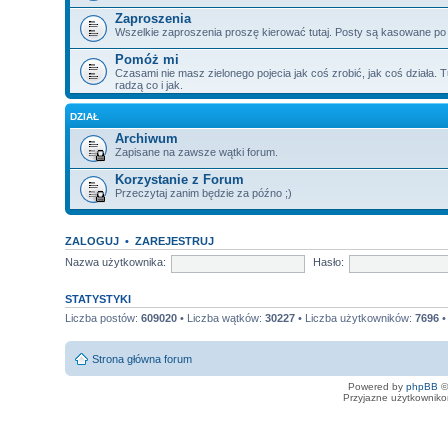
Zaproszenia
Wszelkie zaproszenia proszę kierować tutaj. Posty są kasowane po
Pomóż mi
Czasami nie masz zielonego pojecia jak coś zrobić, jak coś działa. T
radzą co i jak.
DZIAŁ
Archiwum
Zapisane na zawsze wątki forum.
Korzystanie z Forum
Przeczytaj zanim będzie za późno ;)
ZALOGUJ
•
ZAREJESTRUJ
Nazwa użytkownika:
Hasło:
STATYSTYKI
Liczba postów:
609020
• Liczba wątków:
30227
• Liczba użytkowników:
7696
•
Strona główna forum
Powered by
phpBB
©
Przyjazne użytkowniko