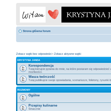
Strona główna forum
Zobacz wątki bez odpowiedzi
•
Zobacz aktywne wątki
KRYSTYNA JANDA
Korespondencja
Tutaj kierujcie pytania do mnie, na które postaram się odpowiedzieć
możliwości.
Wasza twórczość
Tutaj publikujcie swoje opowiadania, scenariusze, felietony, rysunki i
ROZMOWY
Ogólne
Przepisy kulinarne
Smacznie