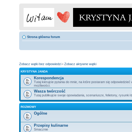
Strona główna forum
Zobacz wątki bez odpowiedzi
•
Zobacz aktywne wątki
KRYSTYNA JANDA
Korespondencja
Tutaj kierujcie pytania do mnie, na które postaram się odpowiedzieć
możliwości.
Wasza twórczość
Tutaj publikujcie swoje opowiadania, scenariusze, felietony, rysunki i
ROZMOWY
Ogólne
Przepisy kulinarne
Smacznie