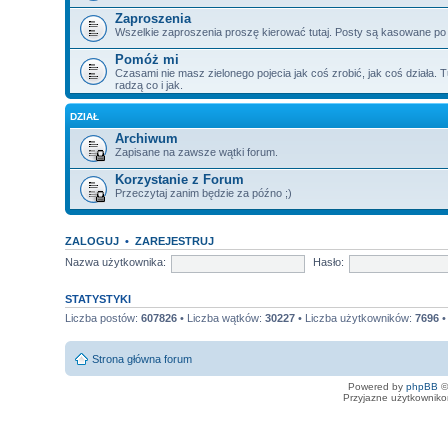
Zaproszenia
Wszelkie zaproszenia proszę kierować tutaj. Posty są kasowane po
Pomóż mi
Czasami nie masz zielonego pojecia jak coś zrobić, jak coś działa. T
radzą co i jak.
DZIAŁ
Archiwum
Zapisane na zawsze wątki forum.
Korzystanie z Forum
Przeczytaj zanim będzie za późno ;)
ZALOGUJ
•
ZAREJESTRUJ
Nazwa użytkownika:
Hasło:
STATYSTYKI
Liczba postów:
607826
• Liczba wątków:
30227
• Liczba użytkowników:
7696
•
Strona główna forum
Powered by
phpBB
©
Przyjazne użytkowniko