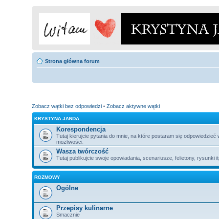
Strona główna forum
Zobacz wątki bez odpowiedzi
•
Zobacz aktywne wątki
KRYSTYNA JANDA
Korespondencja
Tutaj kierujcie pytania do mnie, na które postaram się odpowiedzieć
możliwości.
Wasza twórczość
Tutaj publikujcie swoje opowiadania, scenariusze, felietony, rysunki i
ROZMOWY
Ogólne
Przepisy kulinarne
Smacznie