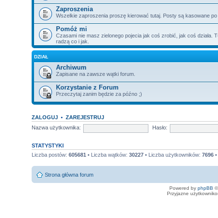
Zaproszenia
Wszelkie zaproszenia proszę kierować tutaj. Posty są kasowane po
Pomóż mi
Czasami nie masz zielonego pojecia jak coś zrobić, jak coś działa. T
radzą co i jak.
DZIAŁ
Archiwum
Zapisane na zawsze wątki forum.
Korzystanie z Forum
Przeczytaj zanim będzie za późno ;)
ZALOGUJ
•
ZAREJESTRUJ
Nazwa użytkownika:
Hasło:
STATYSTYKI
Liczba postów:
605681
• Liczba wątków:
30227
• Liczba użytkowników:
7696
•
Strona główna forum
Powered by
phpBB
©
Przyjazne użytkowniko