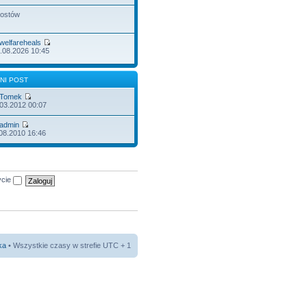
postów
welfareheals
.08.2026 10:45
NI POST
Tomek
.03.2012 00:07
admin
.08.2010 16:46
ycie
ka
• Wszystkie czasy w strefie UTC + 1