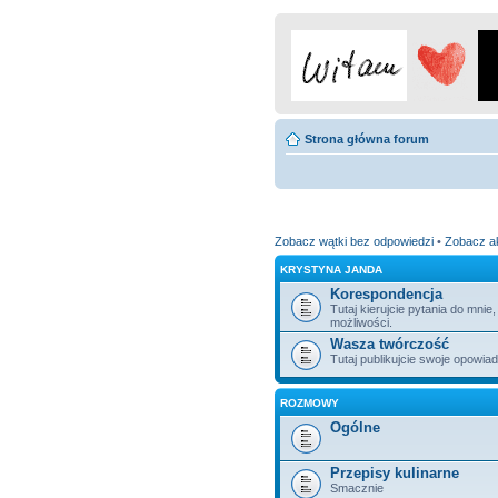
Strona główna forum
Zobacz wątki bez odpowiedzi
•
Zobacz a
KRYSTYNA JANDA
Korespondencja
Tutaj kierujcie pytania do mni
możliwości.
Wasza twórczość
Tutaj publikujcie swoje opowiada
ROZMOWY
Ogólne
Przepisy kulinarne
Smacznie