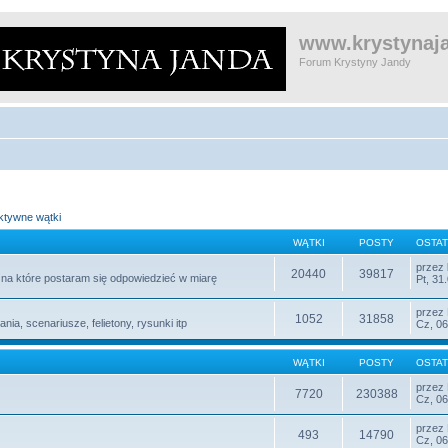
www.krystynaja
Forum Krystyny Jandy
ktywne wątki
WĄTKI
POSTY
OSTAT
przez
20440
39817
e, na które postaram się odpowiedzieć w miarę
Pt, 31
przez
1052
31858
nia, scenariusze, felietony, rysunki itp
Cz, 06
WĄTKI
POSTY
OSTAT
przez
7720
230388
Cz, 06
przez
493
14790
Cz, 06