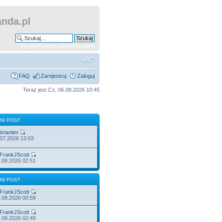
nda.pl
Wyszukiwanie zaawansowane
FAQ
Zarejestruj
Zaloguj
Teraz jest Cz, 06.08.2026 10:45
NI POST
briantim
.07.2026 12:03
FrankJScott
.08.2026 02:51
NI POST
FrankJScott
.08.2026 00:59
FrankJScott
.08.2026 02:49