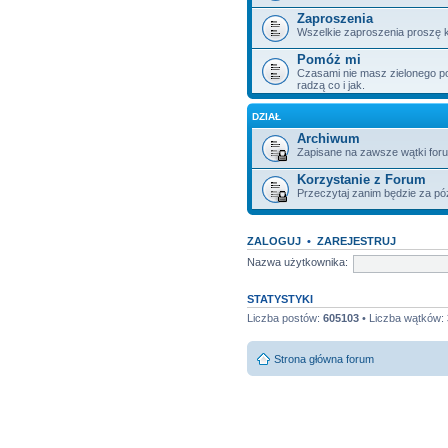
Zaproszenia
Wszelkie zaproszenia proszę k
Pomóż mi
Czasami nie masz zielonego poje
radzą co i jak.
DZIAŁ
Archiwum
Zapisane na zawsze wątki for
Korzystanie z Forum
Przeczytaj zanim będzie za pó
ZALOGUJ
•
ZAREJESTRUJ
Nazwa użytkownika:
STATYSTYKI
Liczba postów:
605103
• Liczba wątków:
Strona główna forum