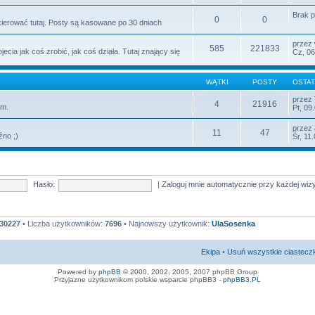
Brak 
0
0
ierować tutaj. Posty są kasowane po 30 dniach
przez
585
221833
cia jak coś zrobić, jak coś działa. Tutaj znający się
Cz, 06
WĄTKI
POSTY
OSTAT
przez
4
21916
um.
Pt, 09
przez
11
47
źno ;)
Śr, 11
Hasło:
|
Zaloguj mnie automatycznie przy każdej wiz
30227
• Liczba użytkowników:
7696
• Najnowszy użytkownik:
UlaSosenka
Ekipa
•
Usuń wszystkie ciastecz
Powered by
phpBB
© 2000, 2002, 2005, 2007 phpBB Group
Przyjazne użytkownikom polskie wsparcie phpBB3 -
phpBB3.PL