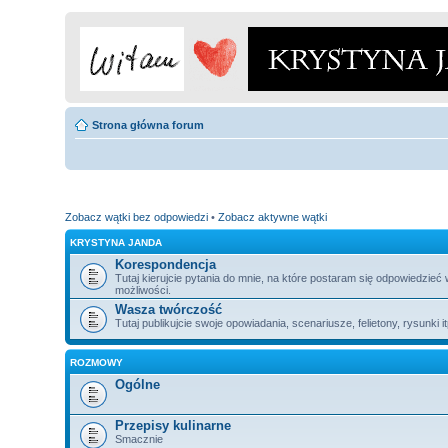
Strona główna forum
Zobacz wątki bez odpowiedzi
•
Zobacz aktywne wątki
KRYSTYNA JANDA
Korespondencja
Tutaj kierujcie pytania do mnie, na które postaram się odpowiedzieć
możliwości.
Wasza twórczość
Tutaj publikujcie swoje opowiadania, scenariusze, felietony, rysunki i
ROZMOWY
Ogólne
Przepisy kulinarne
Smacznie