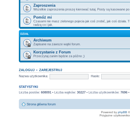
Zaproszenia
Wszelkie zaproszenia proszę kierować tutaj. Posty są kasowane po
Pomóż mi
Czasami nie masz zielonego pojecia jak coś zrobić, jak coś działa. T
radzą co i jak.
DZIAŁ
Archiwum
Zapisane na zawsze wątki forum.
Korzystanie z Forum
Przeczytaj zanim będzie za późno ;)
ZALOGUJ
•
ZAREJESTRUJ
Nazwa użytkownika:
Hasło:
STATYSTYKI
Liczba postów:
608091
• Liczba wątków:
30227
• Liczba użytkowników:
7696
•
Strona główna forum
Powered by
phpBB
©
Przyjazne użytkowniko