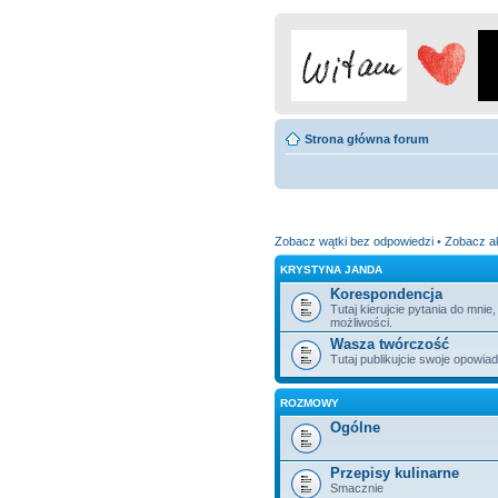
Strona główna forum
Zobacz wątki bez odpowiedzi
•
Zobacz a
KRYSTYNA JANDA
Korespondencja
Tutaj kierujcie pytania do mni
możliwości.
Wasza twórczość
Tutaj publikujcie swoje opowiada
ROZMOWY
Ogólne
Przepisy kulinarne
Smacznie