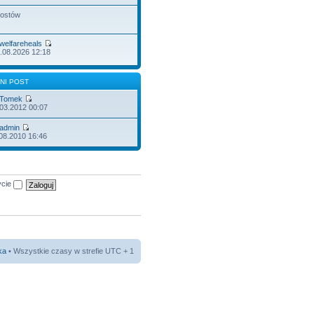
postów
welfareheals
.08.2026 12:18
NI POST
Tomek
.03.2012 00:07
admin
.08.2010 16:46
ycie
ka
• Wszystkie czasy w strefie UTC + 1