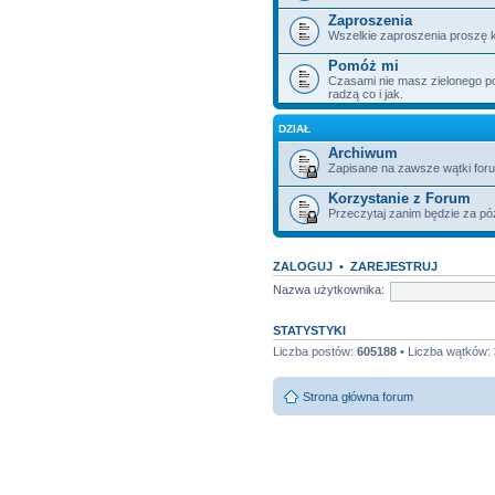
Zaproszenia
Wszelkie zaproszenia proszę k
Pomóż mi
Czasami nie masz zielonego poje
radzą co i jak.
DZIAŁ
Archiwum
Zapisane na zawsze wątki for
Korzystanie z Forum
Przeczytaj zanim będzie za pó
ZALOGUJ
•
ZAREJESTRUJ
Nazwa użytkownika:
STATYSTYKI
Liczba postów:
605188
• Liczba wątków:
Strona główna forum