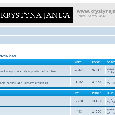
www.krystynaja
Forum Krystyny Jandy
ktywne wątki
WĄTKI
POSTY
OSTAT
przez
20440
39817
e, na które postaram się odpowiedzieć w miarę
Pt, 31
przez
1052
31858
nia, scenariusze, felietony, rysunki itp
Cz, 06
WĄTKI
POSTY
OSTAT
przez
7720
230388
Cz, 06
przez
493
14790
Cz, 06