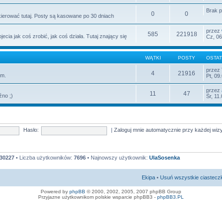
Brak 
0
0
ierować tutaj. Posty są kasowane po 30 dniach
przez
585
221918
cia jak coś zrobić, jak coś działa. Tutaj znający się
Cz, 06
WĄTKI
POSTY
OSTAT
przez
4
21916
um.
Pt, 09
przez
11
47
źno ;)
Śr, 11
Hasło:
|
Zaloguj mnie automatycznie przy każdej wiz
30227
• Liczba użytkowników:
7696
• Najnowszy użytkownik:
UlaSosenka
Ekipa
•
Usuń wszystkie ciastecz
Powered by
phpBB
© 2000, 2002, 2005, 2007 phpBB Group
Przyjazne użytkownikom polskie wsparcie phpBB3 -
phpBB3.PL