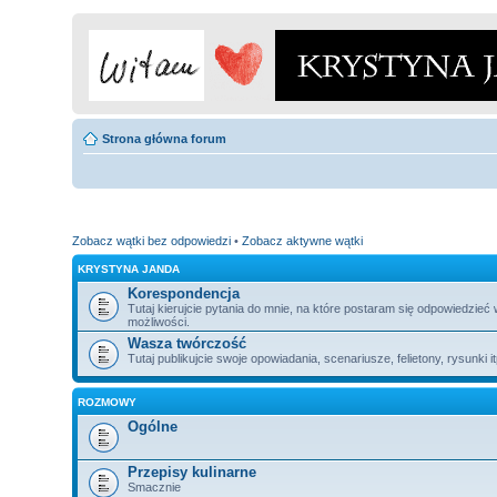
Strona główna forum
Zobacz wątki bez odpowiedzi
•
Zobacz aktywne wątki
KRYSTYNA JANDA
Korespondencja
Tutaj kierujcie pytania do mnie, na które postaram się odpowiedzieć
możliwości.
Wasza twórczość
Tutaj publikujcie swoje opowiadania, scenariusze, felietony, rysunki i
ROZMOWY
Ogólne
Przepisy kulinarne
Smacznie