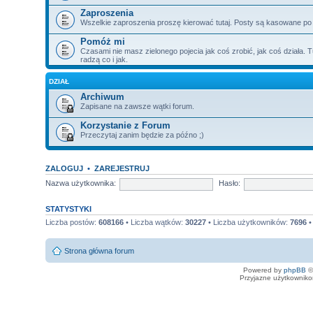
Zaproszenia
Wszelkie zaproszenia proszę kierować tutaj. Posty są kasowane po
Pomóż mi
Czasami nie masz zielonego pojecia jak coś zrobić, jak coś działa. T
radzą co i jak.
DZIAŁ
Archiwum
Zapisane na zawsze wątki forum.
Korzystanie z Forum
Przeczytaj zanim będzie za późno ;)
ZALOGUJ
•
ZAREJESTRUJ
Nazwa użytkownika:
Hasło:
STATYSTYKI
Liczba postów:
608166
• Liczba wątków:
30227
• Liczba użytkowników:
7696
•
Strona główna forum
Powered by
phpBB
©
Przyjazne użytkowniko