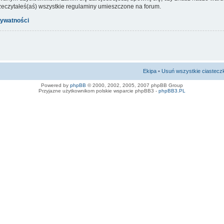
rzeczytałeś(aś) wszystkie regulaminy umieszczone na forum.
rywatności
Ekipa
•
Usuń wszystkie ciastecz
Powered by
phpBB
© 2000, 2002, 2005, 2007 phpBB Group
Przyjazne użytkownikom polskie wsparcie phpBB3 -
phpBB3.PL