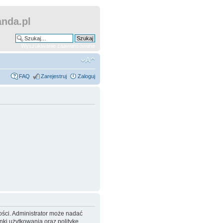
nda.pl
Wyszukiwanie zaawansowane
FAQ
Zarejestruj
Zaloguj
ości. Administrator może nadać
ki użytkowania oraz politykę