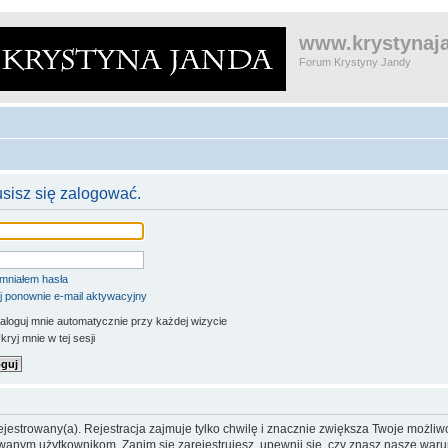
www.krystynaja
Forum Krystyny Jandy
usisz się zalogować.
mniałem hasła
j ponownie e-mail aktywacyjny
aloguj mnie automatycznie przy każdej wizycie
ryj mnie w tej sesji
jestrowany(a). Rejestracja zajmuje tylko chwilę i znacznie zwiększa Twoje możliw
anym użytkownikom. Zanim się zarejestrujesz, upewnij się, czy znasz nasze warun