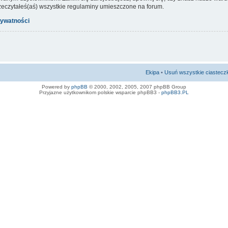
rzeczytałeś(aś) wszystkie regulaminy umieszczone na forum.
rywatności
Ekipa
•
Usuń wszystkie ciastecz
Powered by
phpBB
© 2000, 2002, 2005, 2007 phpBB Group
Przyjazne użytkownikom polskie wsparcie phpBB3 -
phpBB3.PL