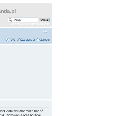
nda.pl
Wyszukiwanie zaawansowane
FAQ
Zarejestruj
Zaloguj
ości. Administrator może nadać
ki użytkowania oraz politykę