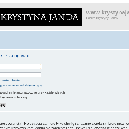
www.krystynaja
Forum Krystyny Jandy
 się zalogować.
mniałem hasła
j ponownie e-mail aktywacyjny
aloguj mnie automatycznie przy każdej wizycie
ryj mnie w tej sesji
jestrowany(a). Rejestracja zajmuje tylko chwilę i znacznie zwiększa Twoje możliw
anym użytkownikom. Zanim się zarejestrujesz, upewnij się, czy znasz nasze warun