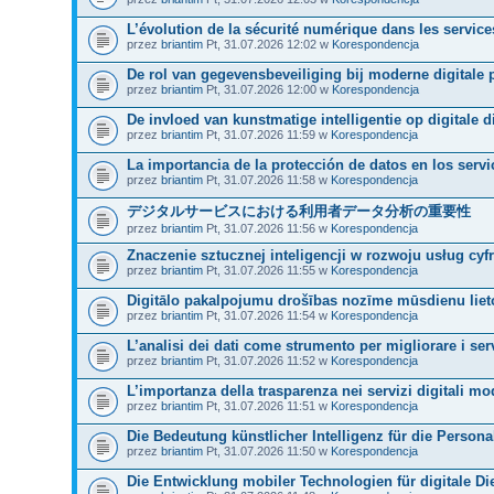
L’évolution de la sécurité numérique dans les services
przez
briantim
Pt, 31.07.2026 12:02 w
Korespondencja
De rol van gegevensbeveiliging bij moderne digitale 
przez
briantim
Pt, 31.07.2026 12:00 w
Korespondencja
De invloed van kunstmatige intelligentie op digitale d
przez
briantim
Pt, 31.07.2026 11:59 w
Korespondencja
La importancia de la protección de datos en los servi
przez
briantim
Pt, 31.07.2026 11:58 w
Korespondencja
デジタルサービスにおける利用者データ分析の重要性
przez
briantim
Pt, 31.07.2026 11:56 w
Korespondencja
Znaczenie sztucznej inteligencji w rozwoju usług cy
przez
briantim
Pt, 31.07.2026 11:55 w
Korespondencja
Digitālo pakalpojumu drošības nozīme mūsdienu lieto
przez
briantim
Pt, 31.07.2026 11:54 w
Korespondencja
L’analisi dei dati come strumento per migliorare i ser
przez
briantim
Pt, 31.07.2026 11:52 w
Korespondencja
L’importanza della trasparenza nei servizi digitali mo
przez
briantim
Pt, 31.07.2026 11:51 w
Korespondencja
Die Bedeutung künstlicher Intelligenz für die Persona
przez
briantim
Pt, 31.07.2026 11:50 w
Korespondencja
Die Entwicklung mobiler Technologien für digitale Di