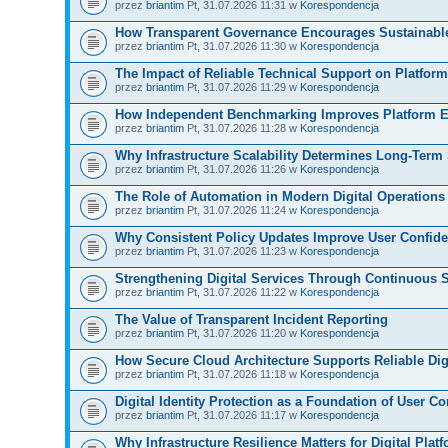
przez
briantim
Pt, 31.07.2026 11:31 w
Korespondencja
How Transparent Governance Encourages Sustainabl
przez
briantim
Pt, 31.07.2026 11:30 w
Korespondencja
The Impact of Reliable Technical Support on Platform
przez
briantim
Pt, 31.07.2026 11:29 w
Korespondencja
How Independent Benchmarking Improves Platform E
przez
briantim
Pt, 31.07.2026 11:28 w
Korespondencja
Why Infrastructure Scalability Determines Long-Term S
przez
briantim
Pt, 31.07.2026 11:26 w
Korespondencja
The Role of Automation in Modern Digital Operations
przez
briantim
Pt, 31.07.2026 11:24 w
Korespondencja
Why Consistent Policy Updates Improve User Confid
przez
briantim
Pt, 31.07.2026 11:23 w
Korespondencja
Strengthening Digital Services Through Continuous S
przez
briantim
Pt, 31.07.2026 11:22 w
Korespondencja
The Value of Transparent Incident Reporting
przez
briantim
Pt, 31.07.2026 11:20 w
Korespondencja
How Secure Cloud Architecture Supports Reliable Dig
przez
briantim
Pt, 31.07.2026 11:18 w
Korespondencja
Digital Identity Protection as a Foundation of User Co
przez
briantim
Pt, 31.07.2026 11:17 w
Korespondencja
Why Infrastructure Resilience Matters for Digital Plat