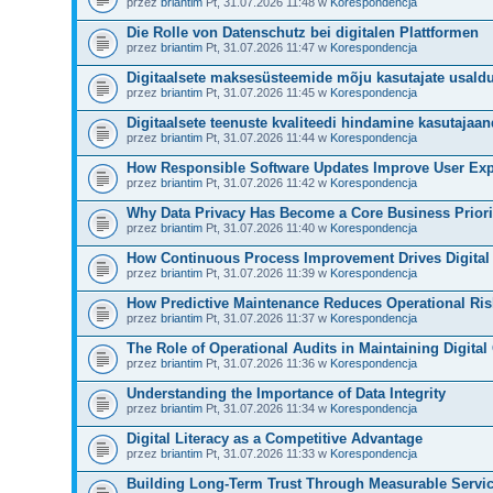
przez
briantim
Pt, 31.07.2026 11:48 w
Korespondencja
Die Rolle von Datenschutz bei digitalen Plattformen
przez
briantim
Pt, 31.07.2026 11:47 w
Korespondencja
Digitaalsete maksesüsteemide mõju kasutajate usald
przez
briantim
Pt, 31.07.2026 11:45 w
Korespondencja
Digitaalsete teenuste kvaliteedi hindamine kasutajaa
przez
briantim
Pt, 31.07.2026 11:44 w
Korespondencja
How Responsible Software Updates Improve User Exp
przez
briantim
Pt, 31.07.2026 11:42 w
Korespondencja
Why Data Privacy Has Become a Core Business Priori
przez
briantim
Pt, 31.07.2026 11:40 w
Korespondencja
How Continuous Process Improvement Drives Digital
przez
briantim
Pt, 31.07.2026 11:39 w
Korespondencja
How Predictive Maintenance Reduces Operational Ris
przez
briantim
Pt, 31.07.2026 11:37 w
Korespondencja
The Role of Operational Audits in Maintaining Digital 
przez
briantim
Pt, 31.07.2026 11:36 w
Korespondencja
Understanding the Importance of Data Integrity
przez
briantim
Pt, 31.07.2026 11:34 w
Korespondencja
Digital Literacy as a Competitive Advantage
przez
briantim
Pt, 31.07.2026 11:33 w
Korespondencja
Building Long-Term Trust Through Measurable Servi