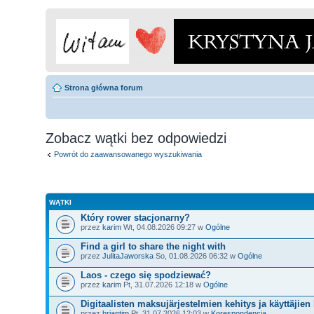
Strona główna forum
Zobacz wątki bez odpowiedzi
Powrót do zaawansowanego wyszukiwania
WĄTKI
Który rower stacjonarny?
przez
karim
Wt, 04.08.2026 09:27 w
Ogólne
Find a girl to share the night with
przez
JulitaJaworska
So, 01.08.2026 06:32 w
Ogólne
Laos - czego się spodziewać?
przez
karim
Pt, 31.07.2026 12:18 w
Ogólne
Digitaalisten maksujärjestelmien kehitys ja käyttäjien 
przez
briantim
Pt, 31.07.2026 12:03 w
Korespondencja