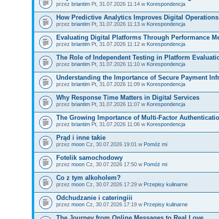
przez
briantim
Pt, 31.07.2026 11:14 w
Korespondencja
How Predictive Analytics Improves Digital Operations
przez
briantim
Pt, 31.07.2026 11:13 w
Korespondencja
Evaluating Digital Platforms Through Performance Me
przez
briantim
Pt, 31.07.2026 11:12 w
Korespondencja
The Role of Independent Testing in Platform Evaluati
przez
briantim
Pt, 31.07.2026 11:10 w
Korespondencja
Understanding the Importance of Secure Payment Infr
przez
briantim
Pt, 31.07.2026 11:09 w
Korespondencja
Why Response Time Matters in Digital Services
przez
briantim
Pt, 31.07.2026 11:07 w
Korespondencja
The Growing Importance of Multi-Factor Authenticati
przez
briantim
Pt, 31.07.2026 11:06 w
Korespondencja
Prąd i inne takie
przez
moon
Cz, 30.07.2026 19:01 w
Pomóż mi
Fotelik samochodowy
przez
moon
Cz, 30.07.2026 17:50 w
Pomóż mi
Co z tym alkoholem?
przez
moon
Cz, 30.07.2026 17:29 w
Przepisy kulinarne
Odchudzanie i cateringiii
przez
moon
Cz, 30.07.2026 17:19 w
Przepisy kulinarne
The Journey from Online Messages to Real Love