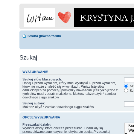
Strona główna forum
Szukaj
WYSZUKIWANIE
Szukaj słów kluczowych:
Dodaj
+
przed wyrazem, który musi wystąpić i
-
przed wyrazem,
Szu
który nie może znaleźć się w wynikach. Wpisz listę słów
oddzielanych za pomocą
|
pomiędzy nawiasami, jeśli tylko jedno z
Szu
tych słów musi zostać znalezione. Możesz także użyć * zamiast
dowolnego ciągu znaków.
Szukaj autora:
Możesz użyć * zamiast dowolnego ciągu znaków.
OPCJE WYSZUKIWANIA
Przeszukaj działy:
Wybierz działy, które chcesz przeszukać. Poddziały są
przeszukiwane automatycznie, chyba, że opcja „Przeszukuj