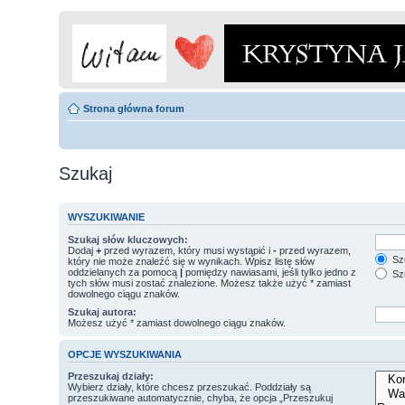
Strona główna forum
Szukaj
WYSZUKIWANIE
Szukaj słów kluczowych:
Dodaj
+
przed wyrazem, który musi wystąpić i
-
przed wyrazem,
Szu
który nie może znaleźć się w wynikach. Wpisz listę słów
oddzielanych za pomocą
|
pomiędzy nawiasami, jeśli tylko jedno z
Szu
tych słów musi zostać znalezione. Możesz także użyć * zamiast
dowolnego ciągu znaków.
Szukaj autora:
Możesz użyć * zamiast dowolnego ciągu znaków.
OPCJE WYSZUKIWANIA
Przeszukaj działy:
Wybierz działy, które chcesz przeszukać. Poddziały są
przeszukiwane automatycznie, chyba, że opcja „Przeszukuj