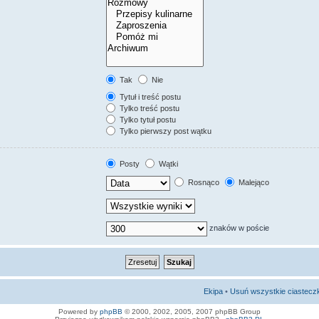
Tak
Nie
Tytuł i treść postu
Tylko treść postu
Tylko tytuł postu
Tylko pierwszy post wątku
Posty
Wątki
Rosnąco
Malejąco
znaków w poście
Ekipa
•
Usuń wszystkie ciastecz
Powered by
phpBB
© 2000, 2002, 2005, 2007 phpBB Group