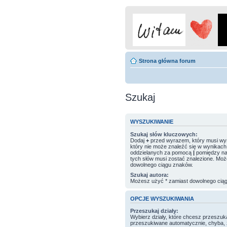
Strona główna forum
Szukaj
WYSZUKIWANIE
Szukaj słów kluczowych:
Dodaj
+
przed wyrazem, który musi wys
który nie może znaleźć się w wynikach.
oddzielanych za pomocą
|
pomiędzy nawi
tych słów musi zostać znalezione. Moż
dowolnego ciągu znaków.
Szukaj autora:
Możesz użyć * zamiast dowolnego cią
OPCJE WYSZUKIWANIA
Przeszukaj działy:
Wybierz działy, które chcesz przeszuk
przeszukiwane automatycznie, chyba, 