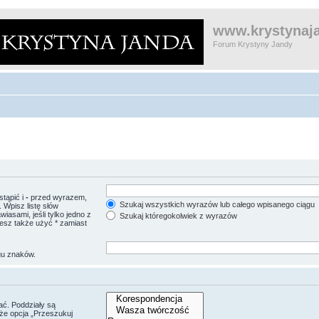
www.krystynaja
Forum Krystyny Jandy
tąpić i
-
przed wyrazem,
Szukaj wszystkich wyrazów lub całego wpisanego ciągu
 Wpisz listę słów
asami, jeśli tylko jedno z
Szukaj któregokolwiek z wyrazów
esz także użyć * zamiast
gu znaków.
ać. Poddziały są
że opcja „Przeszukuj