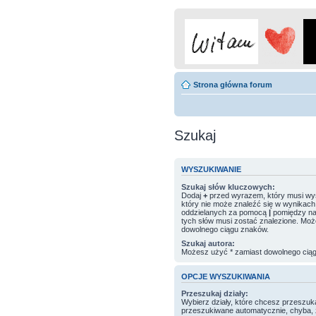
Strona główna forum
Szukaj
WYSZUKIWANIE
Szukaj słów kluczowych:
Dodaj
+
przed wyrazem, który musi wys
który nie może znaleźć się w wynikach.
oddzielanych za pomocą
|
pomiędzy nawi
tych słów musi zostać znalezione. Moż
dowolnego ciągu znaków.
Szukaj autora:
Możesz użyć * zamiast dowolnego cią
OPCJE WYSZUKIWANIA
Przeszukaj działy:
Wybierz działy, które chcesz przeszuk
przeszukiwane automatycznie, chyba, 