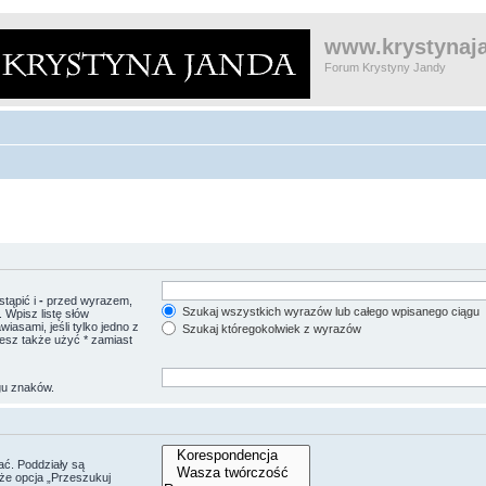
www.krystynaja
Forum Krystyny Jandy
tąpić i
-
przed wyrazem,
Szukaj wszystkich wyrazów lub całego wpisanego ciągu
 Wpisz listę słów
asami, jeśli tylko jedno z
Szukaj któregokolwiek z wyrazów
esz także użyć * zamiast
gu znaków.
ać. Poddziały są
że opcja „Przeszukuj