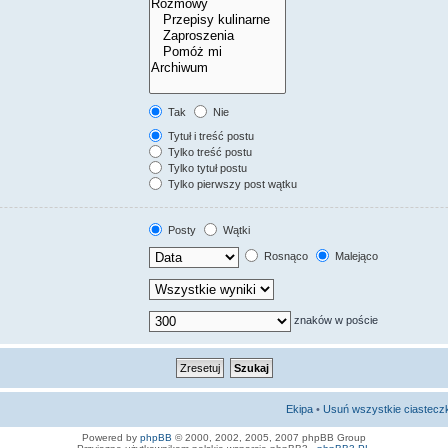
Tak
Nie
Tytuł i treść postu
Tylko treść postu
Tylko tytuł postu
Tylko pierwszy post wątku
Posty
Wątki
Rosnąco
Malejąco
znaków w poście
Ekipa
•
Usuń wszystkie ciastecz
Powered by
phpBB
© 2000, 2002, 2005, 2007 phpBB Group