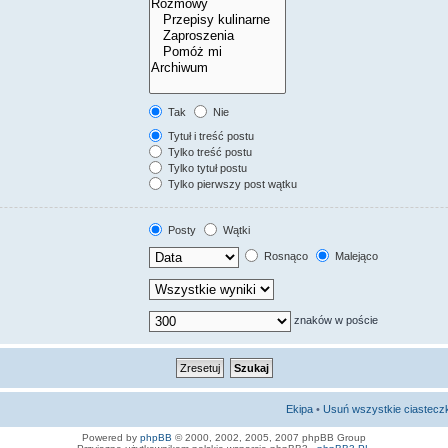
Tak
Nie
Tytuł i treść postu
Tylko treść postu
Tylko tytuł postu
Tylko pierwszy post wątku
Posty
Wątki
Rosnąco
Malejąco
znaków w poście
Ekipa
•
Usuń wszystkie ciastecz
Powered by
phpBB
© 2000, 2002, 2005, 2007 phpBB Group