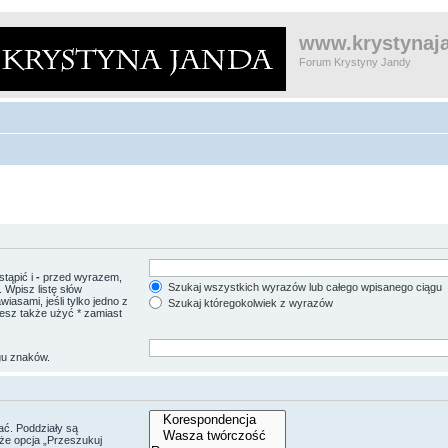
www.krystynaja
Forum Krystyny Jandy
tąpić i
-
przed wyrazem,
Szukaj wszystkich wyrazów lub całego wpisanego ciągu
 Wpisz listę słów
asami, jeśli tylko jedno z
Szukaj któregokolwiek z wyrazów
esz także użyć * zamiast
gu znaków.
ać. Poddziały są
że opcja „Przeszukuj