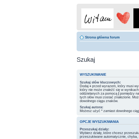
Strona główna forum
Szukaj
WYSZUKIWANIE
Szukaj słów kluczowych:
Dodaj
+
przed wyrazem, który musi wys
który nie może znaleźć się w wynikach.
oddzielanych za pomocą
|
pomiędzy nawi
tych słów musi zostać znalezione. Moż
dowolnego ciągu znaków.
Szukaj autora:
Możesz użyć * zamiast dowolnego cią
OPCJE WYSZUKIWANIA
Przeszukaj działy:
Wybierz działy, które chcesz przeszuk
przeszukiwane automatycznie, chyba, 