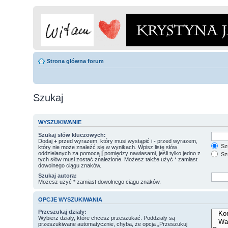
Strona główna forum
Szukaj
WYSZUKIWANIE
Szukaj słów kluczowych:
Dodaj
+
przed wyrazem, który musi wystąpić i
-
przed wyrazem,
Szu
który nie może znaleźć się w wynikach. Wpisz listę słów
oddzielanych za pomocą
|
pomiędzy nawiasami, jeśli tylko jedno z
Szu
tych słów musi zostać znalezione. Możesz także użyć * zamiast
dowolnego ciągu znaków.
Szukaj autora:
Możesz użyć * zamiast dowolnego ciągu znaków.
OPCJE WYSZUKIWANIA
Przeszukaj działy:
Wybierz działy, które chcesz przeszukać. Poddziały są
przeszukiwane automatycznie, chyba, że opcja „Przeszukuj