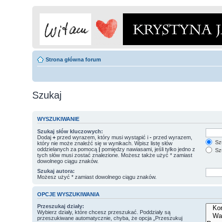
Strona główna forum
Szukaj
WYSZUKIWANIE
Szukaj słów kluczowych:
Dodaj
+
przed wyrazem, który musi wystąpić i
-
przed wyrazem,
Szu
który nie może znaleźć się w wynikach. Wpisz listę słów
oddzielanych za pomocą
|
pomiędzy nawiasami, jeśli tylko jedno z
Szu
tych słów musi zostać znalezione. Możesz także użyć * zamiast
dowolnego ciągu znaków.
Szukaj autora:
Możesz użyć * zamiast dowolnego ciągu znaków.
OPCJE WYSZUKIWANIA
Przeszukaj działy:
Wybierz działy, które chcesz przeszukać. Poddziały są
przeszukiwane automatycznie, chyba, że opcja „Przeszukuj