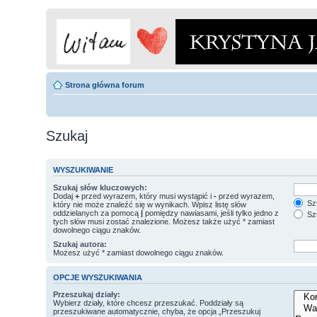
Strona główna forum
Szukaj
WYSZUKIWANIE
Szukaj słów kluczowych:
Dodaj
+
przed wyrazem, który musi wystąpić i
-
przed wyrazem,
Szu
który nie może znaleźć się w wynikach. Wpisz listę słów
oddzielanych za pomocą
|
pomiędzy nawiasami, jeśli tylko jedno z
Szu
tych słów musi zostać znalezione. Możesz także użyć * zamiast
dowolnego ciągu znaków.
Szukaj autora:
Możesz użyć * zamiast dowolnego ciągu znaków.
OPCJE WYSZUKIWANIA
Przeszukaj działy:
Wybierz działy, które chcesz przeszukać. Poddziały są
przeszukiwane automatycznie, chyba, że opcja „Przeszukuj