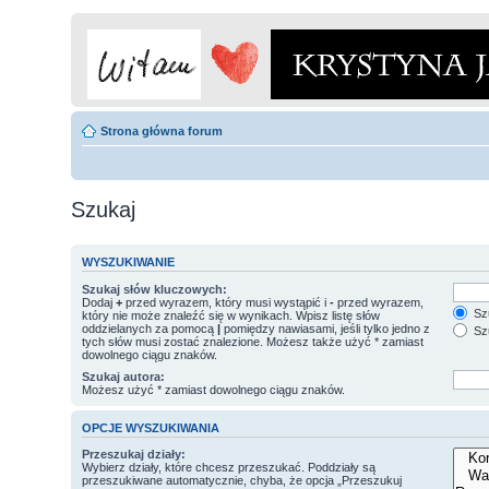
Strona główna forum
Szukaj
WYSZUKIWANIE
Szukaj słów kluczowych:
Dodaj
+
przed wyrazem, który musi wystąpić i
-
przed wyrazem,
Szu
który nie może znaleźć się w wynikach. Wpisz listę słów
oddzielanych za pomocą
|
pomiędzy nawiasami, jeśli tylko jedno z
Szu
tych słów musi zostać znalezione. Możesz także użyć * zamiast
dowolnego ciągu znaków.
Szukaj autora:
Możesz użyć * zamiast dowolnego ciągu znaków.
OPCJE WYSZUKIWANIA
Przeszukaj działy:
Wybierz działy, które chcesz przeszukać. Poddziały są
przeszukiwane automatycznie, chyba, że opcja „Przeszukuj