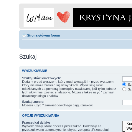
Strona główna forum
Szukaj
WYSZUKIWANIE
Szukaj słów kluczowych:
Dodaj
+
przed wyrazem, który musi wystąpić i
-
przed wyrazem,
Szu
który nie może znaleźć się w wynikach. Wpisz listę słów
oddzielanych za pomocą
|
pomiędzy nawiasami, jeśli tylko jedno z
Szu
tych słów musi zostać znalezione. Możesz także użyć * zamiast
dowolnego ciągu znaków.
Szukaj autora:
Możesz użyć * zamiast dowolnego ciągu znaków.
OPCJE WYSZUKIWANIA
Przeszukaj działy:
Wybierz działy, które chcesz przeszukać. Poddziały są
przeszukiwane automatycznie, chyba, że opcja „Przeszukuj