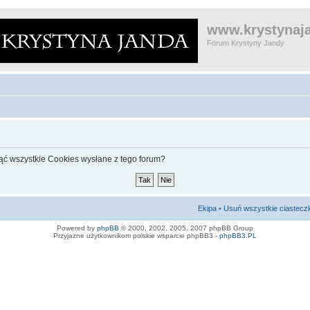
www.krystynaja
Forum Krystyny Jandy
ąć wszystkie Cookies wysłane z tego forum?
Ekipa
•
Usuń wszystkie ciastecz
Powered by
phpBB
© 2000, 2002, 2005, 2007 phpBB Group
Przyjazne użytkownikom polskie wsparcie phpBB3 -
phpBB3.PL