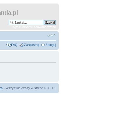
nda.pl
Wyszukiwanie zaawansowane
FAQ
Zarejestruj
Zaloguj
ka
• Wszystkie czasy w strefie UTC + 1