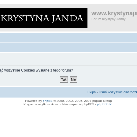
www.krystynaja
Forum Krystyny Jandy
ąć wszystkie Cookies wysłane z tego forum?
Ekipa
•
Usuń wszystkie ciastecz
Powered by
phpBB
© 2000, 2002, 2005, 2007 phpBB Group
Przyjazne użytkownikom polskie wsparcie phpBB3 -
phpBB3.PL