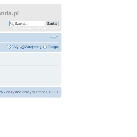
nda.pl
Wyszukiwanie zaawansowane
FAQ
Zarejestruj
Zaloguj
ka
• Wszystkie czasy w strefie UTC + 1