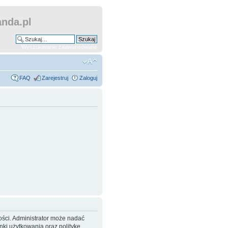
nda.pl
Wyszukiwanie zaawansowane
FAQ
Zarejestruj
Zaloguj
ości. Administrator może nadać
ki użytkowania oraz politykę