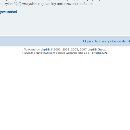
rzeczytałeś(aś) wszystkie regulaminy umieszczone na forum.
rywatności
Ekipa
•
Usuń wszystkie ciastecz
Powered by
phpBB
© 2000, 2002, 2005, 2007 phpBB Group
Przyjazne użytkownikom polskie wsparcie phpBB3 -
phpBB3.PL