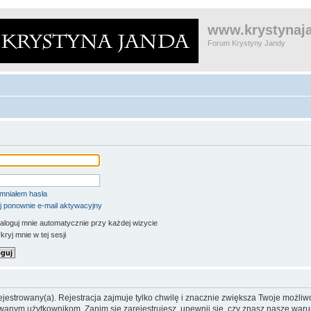
www.krystynaja
Forum Krystyny Jandy
mniałem hasła
j ponownie e-mail aktywacyjny
aloguj mnie automatycznie przy każdej wizycie
ryj mnie w tej sesji
jestrowany(a). Rejestracja zajmuje tylko chwilę i znacznie zwiększa Twoje możliw
anym użytkownikom. Zanim się zarejestrujesz, upewnij się, czy znasz nasze warun