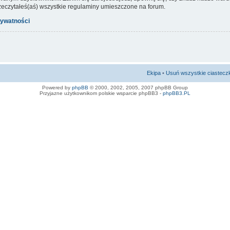
rzeczytałeś(aś) wszystkie regulaminy umieszczone na forum.
rywatności
Ekipa
•
Usuń wszystkie ciastecz
Powered by
phpBB
© 2000, 2002, 2005, 2007 phpBB Group
Przyjazne użytkownikom polskie wsparcie phpBB3 -
phpBB3.PL