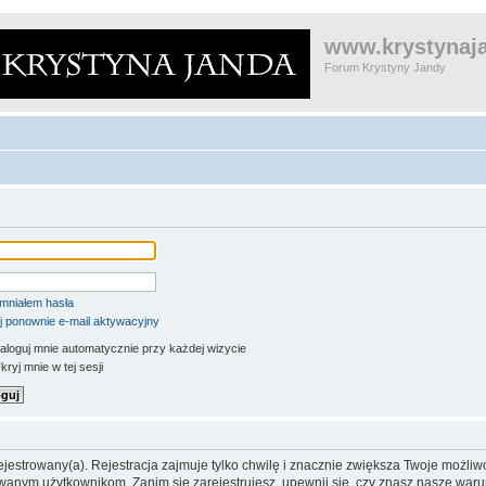
www.krystynaja
Forum Krystyny Jandy
mniałem hasła
j ponownie e-mail aktywacyjny
aloguj mnie automatycznie przy każdej wizycie
ryj mnie w tej sesji
jestrowany(a). Rejestracja zajmuje tylko chwilę i znacznie zwiększa Twoje możliw
anym użytkownikom. Zanim się zarejestrujesz, upewnij się, czy znasz nasze warun