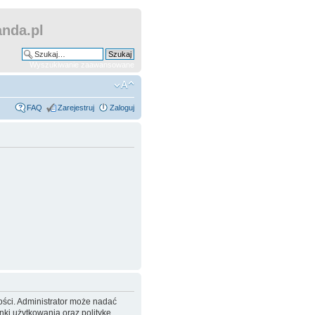
nda.pl
Wyszukiwanie zaawansowane
FAQ
Zarejestruj
Zaloguj
ości. Administrator może nadać
ki użytkowania oraz politykę