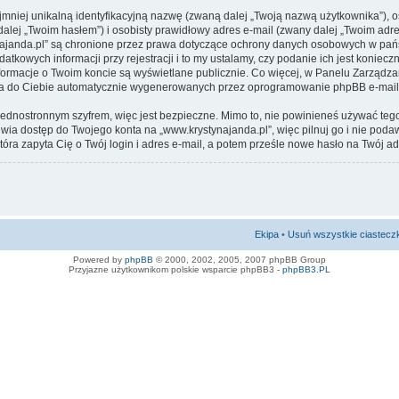
jmniej unikalną identyfikacyjną nazwę (zwaną dalej „Twoją nazwą użytkownika”), 
alej „Twoim hasłem”) i osobisty prawidłowy adres e-mail (zwany dalej „Twoim adr
ajanda.pl” są chronione przez prawa dotyczące ochrony danych osobowych w państ
owych informacji przy rejestracji i to my ustalamy, czy podanie ich jest koniecz
formacje o Twoim koncie są wyświetlane publicznie. Co więcej, w Panelu Zarząd
ia do Ciebie automatycznie wygenerowanych przez oprogramowanie phpBB e-mail
jednostronnym szyfrem, więc jest bezpieczne. Mimo to, nie powinieneś używać te
ia dostęp do Twojego konta na „www.krystynajanda.pl”, więc pilnuj go i nie poda
tóra zapyta Cię o Twój login i adres e-mail, a potem prześle nowe hasło na Twój ad
Ekipa
•
Usuń wszystkie ciastecz
Powered by
phpBB
© 2000, 2002, 2005, 2007 phpBB Group
Przyjazne użytkownikom polskie wsparcie phpBB3 -
phpBB3.PL