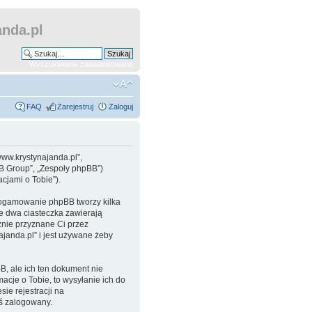
nda.pl
Wyszukiwanie zaawansowane
FAQ
Zarejestruj
Zaloguj
www.krystynajanda.pl”,
BB Group”, „Zespoły phpBB”)
cjami o Tobie”).
progamowanie phpBB tworzy kilka
e dwa ciasteczka zawierają
cznie przyznane Ci przez
janda.pl” i jest używane żeby
, ale ich ten dokument nie
acje o Tobie, to wysyłanie ich do
ie rejestracji na
eś zalogowany.