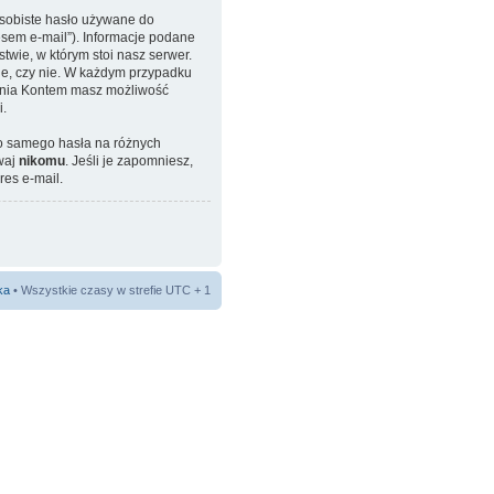
osobiste hasło używane do
esem e-mail”). Informacje podane
wie, w którym stoi nasz serwer.
ne, czy nie. W każdym przypadku
zania Kontem masz możliwość
i.
go samego hasła na różnych
waj
nikomu
. Jeśli je zapomniesz,
res e-mail.
ka
• Wszystkie czasy w strefie UTC + 1