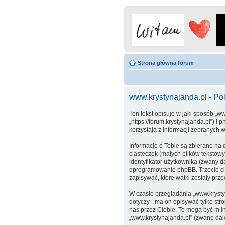
Strona główna forum
www.krystynajanda.pl - Pol
Ten tekst opisuje w jaki sposób „ww
„https://forum.krystynajanda.pl”) 
korzystają z informacji zebranych 
Informacje o Tobie są zbierane na
ciasteczek (małych plików tekstow
identyfikator użytkownika (zwany da
oprogramowanie phpBB. Trzecie cia
zapisywać, które wątki zostały prz
W czasie przeglądania „www.krysty
dotyczy - ma on opisywać tylko str
nas przez Ciebie. To mogą być m.i
„www.krystynajanda.pl” (zwane dale