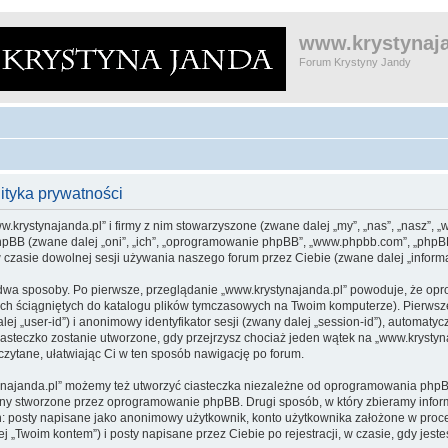
www.krystynaja
Forum Krystyny Jandy
ityka prywatności
w.krystynajanda.pl” i firmy z nim stowarzyszone (zwane dalej „my”, „nas”, „nasz”, „
i phpBB (zwane dalej „oni”, „ich”, „oprogramowanie phpBB”, „www.phpbb.com”, „php
w czasie dowolnej sesji używania naszego forum przez Ciebie (zwane dalej „informa
 dwa sposoby. Po pierwsze, przeglądanie „www.krystynajanda.pl” powoduje, że o
ych ściągniętych do katalogu plików tymczasowych na Twoim komputerze). Pierwsz
lej „user-id”) i anonimowy identyfikator sesji (zwany dalej „session-id”), automaty
steczko zostanie utworzone, gdy przejrzysz chociaż jeden wątek na „www.krystyna
eczytane, ułatwiając Ci w ten sposób nawigację po forum.
najanda.pl” możemy też utworzyć ciasteczka niezależne od oprogramowania phpBB
ony stworzone przez oprogramowanie phpBB. Drugi sposób, w który zbieramy inform
n: posty napisane jako anonimowy użytkownik, konto użytkownika założone w proces
j „Twoim kontem”) i posty napisane przez Ciebie po rejestracji, w czasie, gdy jest