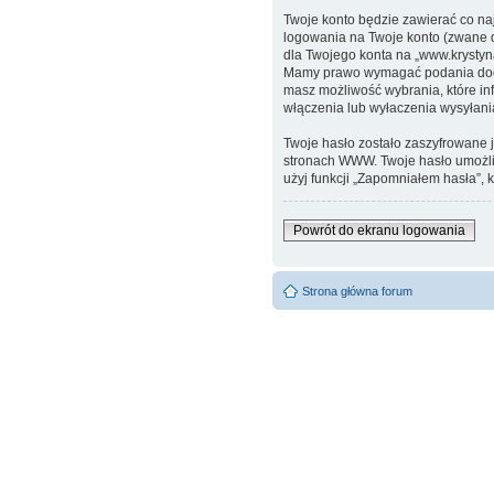
Twoje konto będzie zawierać co na
logowania na Twoje konto (zwane d
dla Twojego konta na „www.krystyn
Mamy prawo wymagać podania dodatk
masz możliwość wybrania, które in
włączenia lub wyłaczenia wysyłan
Twoje hasło zostało zaszyfrowane 
stronach WWW. Twoje hasło umożliw
użyj funkcji „Zapomniałem hasła”, k
Powrót do ekranu logowania
Strona główna forum