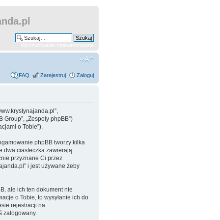
nda.pl
Wyszukiwanie zaawansowane
FAQ
Zarejestruj
Zaloguj
www.krystynajanda.pl”,
BB Group”, „Zespoły phpBB”)
cjami o Tobie”).
progamowanie phpBB tworzy kilka
e dwa ciasteczka zawierają
cznie przyznane Ci przez
janda.pl” i jest używane żeby
, ale ich ten dokument nie
acje o Tobie, to wysyłanie ich do
ie rejestracji na
eś zalogowany.