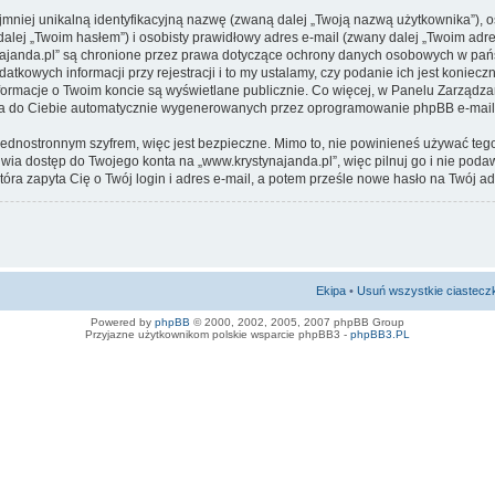
jmniej unikalną identyfikacyjną nazwę (zwaną dalej „Twoją nazwą użytkownika”), 
alej „Twoim hasłem”) i osobisty prawidłowy adres e-mail (zwany dalej „Twoim adr
ajanda.pl” są chronione przez prawa dotyczące ochrony danych osobowych w państ
owych informacji przy rejestracji i to my ustalamy, czy podanie ich jest koniecz
formacje o Twoim koncie są wyświetlane publicznie. Co więcej, w Panelu Zarząd
ia do Ciebie automatycznie wygenerowanych przez oprogramowanie phpBB e-mail
jednostronnym szyfrem, więc jest bezpieczne. Mimo to, nie powinieneś używać te
ia dostęp do Twojego konta na „www.krystynajanda.pl”, więc pilnuj go i nie poda
tóra zapyta Cię o Twój login i adres e-mail, a potem prześle nowe hasło na Twój ad
Ekipa
•
Usuń wszystkie ciastecz
Powered by
phpBB
© 2000, 2002, 2005, 2007 phpBB Group
Przyjazne użytkownikom polskie wsparcie phpBB3 -
phpBB3.PL