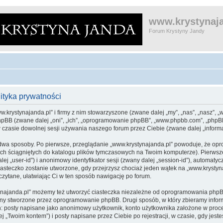
www.krystynaja
Forum Krystyny Jandy
ityka prywatności
w.krystynajanda.pl” i firmy z nim stowarzyszone (zwane dalej „my”, „nas”, „nasz”, „
i phpBB (zwane dalej „oni”, „ich”, „oprogramowanie phpBB”, „www.phpbb.com”, „php
w czasie dowolnej sesji używania naszego forum przez Ciebie (zwane dalej „informa
 dwa sposoby. Po pierwsze, przeglądanie „www.krystynajanda.pl” powoduje, że o
ych ściągniętych do katalogu plików tymczasowych na Twoim komputerze). Pierwsz
lej „user-id”) i anonimowy identyfikator sesji (zwany dalej „session-id”), automaty
steczko zostanie utworzone, gdy przejrzysz chociaż jeden wątek na „www.krystyna
eczytane, ułatwiając Ci w ten sposób nawigację po forum.
najanda.pl” możemy też utworzyć ciasteczka niezależne od oprogramowania phpBB
ony stworzone przez oprogramowanie phpBB. Drugi sposób, w który zbieramy inform
n: posty napisane jako anonimowy użytkownik, konto użytkownika założone w proces
j „Twoim kontem”) i posty napisane przez Ciebie po rejestracji, w czasie, gdy jest