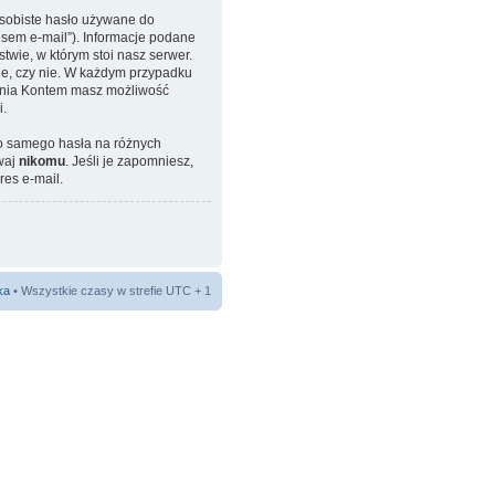
osobiste hasło używane do
esem e-mail”). Informacje podane
wie, w którym stoi nasz serwer.
ne, czy nie. W każdym przypadku
zania Kontem masz możliwość
i.
go samego hasła na różnych
waj
nikomu
. Jeśli je zapomniesz,
res e-mail.
ka
• Wszystkie czasy w strefie UTC + 1