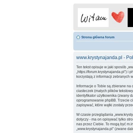
Strona główna forum
www.krystynajanda.pl - Pol
Ten tekst opisuje w jaki sposób „ww
„https://forum.krystynajanda.pl”) 
korzystają z informacji zebranych 
Informacje o Tobie są zbierane na
ciasteczek (małych plików tekstow
identyfikator użytkownika (zwany da
oprogramowanie phpBB. Trzecie cia
zapisywać, które wątki zostały prz
W czasie przeglądania „www.krysty
dotyczy - ma on opisywać tylko str
nas przez Ciebie. To mogą być m.i
„www.krystynajanda.pl” (zwane dale