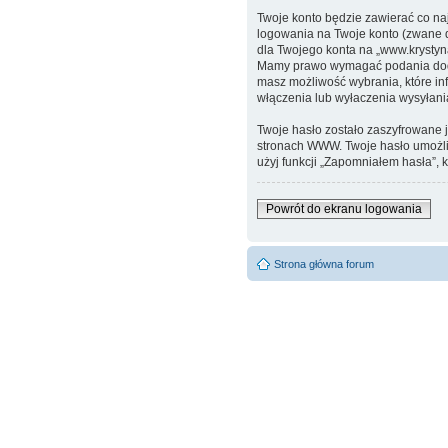
Twoje konto będzie zawierać co na
logowania na Twoje konto (zwane d
dla Twojego konta na „www.krystyn
Mamy prawo wymagać podania dodatk
masz możliwość wybrania, które in
włączenia lub wyłaczenia wysyłan
Twoje hasło zostało zaszyfrowane 
stronach WWW. Twoje hasło umożliw
użyj funkcji „Zapomniałem hasła”, k
Powrót do ekranu logowania
Strona główna forum