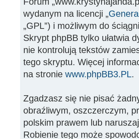
Forum „www.krystynajanda.pl
wydanym na licencji „
General
„GPL”) i możliwym do ściągn
Skrypt phpBB tylko ułatwia d
nie kontrolują tekstów zami
tego skryptu. Więcej inform
na stronie
www.phpBB3.PL
.
Zgadzasz się nie pisać żadn
obraźliwym, oszczerczym, pr
polskim prawem lub naruszaj
Robienie tego może spowod