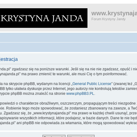
www.krystynaja
Forum Krystyny Jandy
estracja
da.pl” zgadzasz się na poniższe warunki. Jeśli się na nie nie zgadzasz, opuść i nie
tynajanda.pl” ma prawo zmienić te warunki, ale musi Cię o tym poinformować.
ła na skrypcie phpBB, wydanym na licencji „
General Public License
” (zwanej też „
pBB tylko ułatwia dyskusje przez Internet, jego autorzy nie kontrolują tekstów zam
skrypcie phpBB można znaleźć na stronie
www.phpBB3.PL
.
powiedzi o charakterze obraźliwym, oszczerczym, propagującym treści niezgodne
kie. Robienie tego może spowodować, że zostaniesz zbanowany na zawsze, a Twój
 Zgadzasz się, że „www.krystynajanda.pl” ma prawo w każdej chwili usunąć, prz
zapisywanie wszystkich informacji, które podajesz, w bazie danych. Dane te nie 
ynajanda.pl” ani phpBB nie odpowiada za włamania, które mogą spowodować wykra