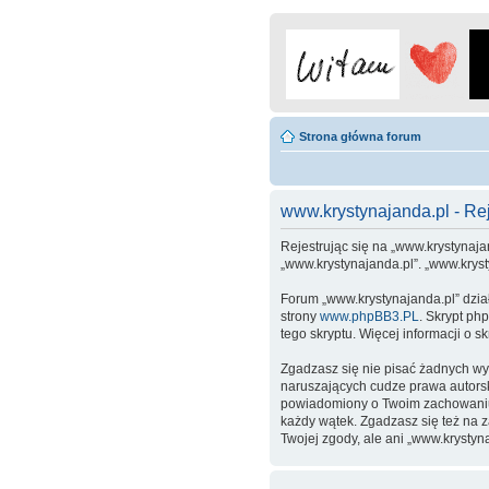
Strona główna forum
www.krystynajanda.pl - Rej
Rejestrując się na „www.krystynajan
„www.krystynajanda.pl”. „www.krys
Forum „www.krystynajanda.pl” dzia
strony
www.phpBB3.PL
. Skrypt ph
tego skryptu. Więcej informacji o 
Zgadzasz się nie pisać żadnych wy
naruszających cudze prawa autors
powiadomiony o Twoim zachowaniu.
każdy wątek. Zgadzasz się też na 
Twojej zgody, ale ani „www.kryst