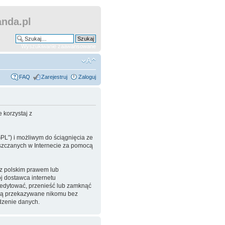
nda.pl
Wyszukiwanie zaawansowane
FAQ
Zarejestruj
Zaloguj
 korzystaj z
GPL”) i możliwym do ściągnięcia ze
ieszczanych w Internecie za pomocą
 z polskim prawem lub
 dostawca internetu
eedytować, przenieść lub zamknąć
będą przekazywane nikomu bez
dzenie danych.