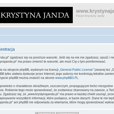
www.krystynaja
Forum Krystyny Jandy
estracja
da.pl” zgadzasz się na poniższe warunki. Jeśli się na nie nie zgadzasz, opuść i nie
tynajanda.pl” ma prawo zmienić te warunki, ale musi Cię o tym poinformować.
ła na skrypcie phpBB, wydanym na licencji „
General Public License
” (zwanej też „
pBB tylko ułatwia dyskusje przez Internet, jego autorzy nie kontrolują tekstów zam
skrypcie phpBB można znaleźć na stronie
www.phpBB3.PL
.
powiedzi o charakterze obraźliwym, oszczerczym, propagującym treści niezgodne
kie. Robienie tego może spowodować, że zostaniesz zbanowany na zawsze, a Twój
 Zgadzasz się, że „www.krystynajanda.pl” ma prawo w każdej chwili usunąć, prz
zapisywanie wszystkich informacji, które podajesz, w bazie danych. Dane te nie 
ynajanda.pl” ani phpBB nie odpowiada za włamania, które mogą spowodować wykra