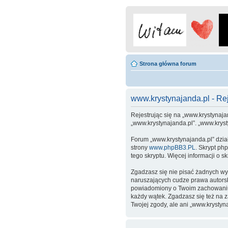
Strona główna forum
www.krystynajanda.pl - Rej
Rejestrując się na „www.krystynajan
„www.krystynajanda.pl”. „www.krys
Forum „www.krystynajanda.pl” dzia
strony
www.phpBB3.PL
. Skrypt ph
tego skryptu. Więcej informacji o 
Zgadzasz się nie pisać żadnych wy
naruszających cudze prawa autors
powiadomiony o Twoim zachowaniu.
każdy wątek. Zgadzasz się też na 
Twojej zgody, ale ani „www.kryst