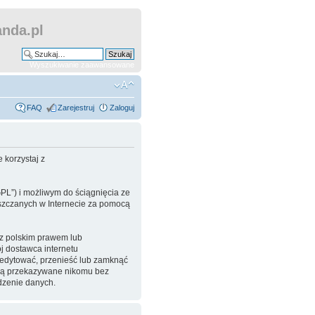
nda.pl
Wyszukiwanie zaawansowane
FAQ
Zarejestruj
Zaloguj
 korzystaj z
GPL”) i możliwym do ściągnięcia ze
ieszczanych w Internecie za pomocą
 z polskim prawem lub
 dostawca internetu
eedytować, przenieść lub zamknąć
będą przekazywane nikomu bez
dzenie danych.