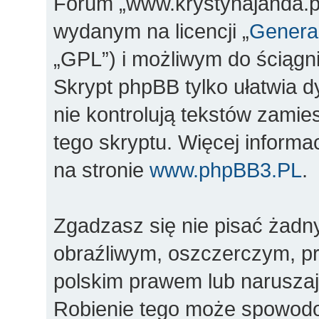
Forum „www.krystynajanda.pl
wydanym na licencji „
General
„GPL”) i możliwym do ściągn
Skrypt phpBB tylko ułatwia d
nie kontrolują tekstów zami
tego skryptu. Więcej inform
na stronie
www.phpBB3.PL
.
Zgadzasz się nie pisać żadn
obraźliwym, oszczerczym, pr
polskim prawem lub naruszaj
Robienie tego może spowod