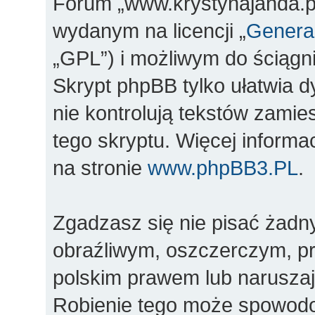
Forum „www.krystynajanda.pl
wydanym na licencji „
General
„GPL”) i możliwym do ściągn
Skrypt phpBB tylko ułatwia d
nie kontrolują tekstów zami
tego skryptu. Więcej inform
na stronie
www.phpBB3.PL
.
Zgadzasz się nie pisać żadn
obraźliwym, oszczerczym, pr
polskim prawem lub naruszaj
Robienie tego może spowod