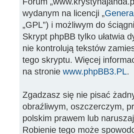
Forum „www.krystynajanda.pl
wydanym na licencji „
General
„GPL”) i możliwym do ściągn
Skrypt phpBB tylko ułatwia d
nie kontrolują tekstów zami
tego skryptu. Więcej inform
na stronie
www.phpBB3.PL
.
Zgadzasz się nie pisać żadn
obraźliwym, oszczerczym, pr
polskim prawem lub naruszaj
Robienie tego może spowod