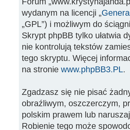
Forum „www.krystynajanda.pl
wydanym na licencji „
General
„GPL”) i możliwym do ściągn
Skrypt phpBB tylko ułatwia d
nie kontrolują tekstów zami
tego skryptu. Więcej inform
na stronie
www.phpBB3.PL
.
Zgadzasz się nie pisać żadn
obraźliwym, oszczerczym, pr
polskim prawem lub naruszaj
Robienie tego może spowod