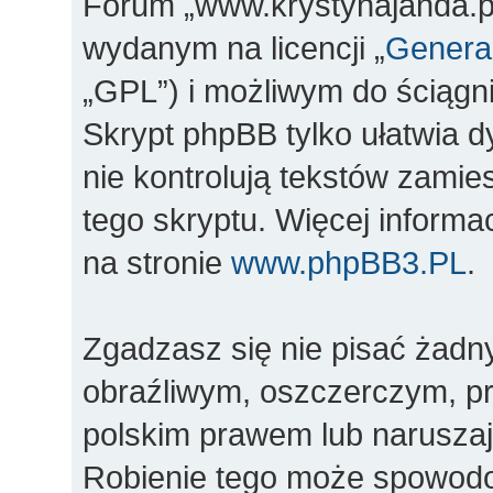
Forum „www.krystynajanda.pl
wydanym na licencji „
General
„GPL”) i możliwym do ściągn
Skrypt phpBB tylko ułatwia d
nie kontrolują tekstów zami
tego skryptu. Więcej inform
na stronie
www.phpBB3.PL
.
Zgadzasz się nie pisać żadn
obraźliwym, oszczerczym, pr
polskim prawem lub naruszaj
Robienie tego może spowod