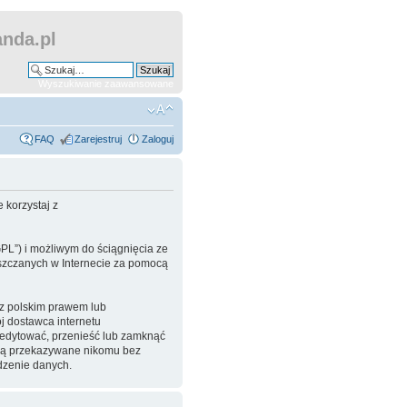
nda.pl
Wyszukiwanie zaawansowane
FAQ
Zarejestruj
Zaloguj
 korzystaj z
GPL”) i możliwym do ściągnięcia ze
ieszczanych w Internecie za pomocą
 z polskim prawem lub
 dostawca internetu
eedytować, przenieść lub zamknąć
będą przekazywane nikomu bez
dzenie danych.