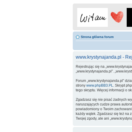
Strona główna forum
www.krystynajanda.pl - Rej
Rejestrując się na „www.krystynajan
„www.krystynajanda.pl”. „www.krys
Forum „www.krystynajanda.pl” dzia
strony
www.phpBB3.PL
. Skrypt ph
tego skryptu. Więcej informacji o 
Zgadzasz się nie pisać żadnych wy
naruszających cudze prawa autors
powiadomiony o Twoim zachowaniu.
każdy wątek. Zgadzasz się też na 
Twojej zgody, ale ani „www.kryst