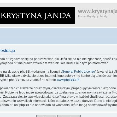
www.krystynaja
Forum Krystyny Jandy
estracja
da.pl” zgadzasz się na poniższe warunki. Jeśli się na nie nie zgadzasz, opuść i nie
tynajanda.pl” ma prawo zmienić te warunki, ale musi Cię o tym poinformować.
ła na skrypcie phpBB, wydanym na licencji „
General Public License
” (zwanej też „
pBB tylko ułatwia dyskusje przez Internet, jego autorzy nie kontrolują tekstów zam
skrypcie phpBB można znaleźć na stronie
www.phpBB3.PL
.
powiedzi o charakterze obraźliwym, oszczerczym, propagującym treści niezgodne
kie. Robienie tego może spowodować, że zostaniesz zbanowany na zawsze, a Twój
 Zgadzasz się, że „www.krystynajanda.pl” ma prawo w każdej chwili usunąć, prz
zapisywanie wszystkich informacji, które podajesz, w bazie danych. Dane te nie 
ynajanda.pl” ani phpBB nie odpowiada za włamania, które mogą spowodować wykra